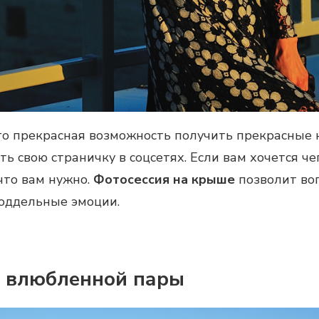
о прекрасная возможность получить прекрасные 
 свою страничку в соцсетях. Если вам хочется чего
что вам нужно.
Фотосессия на крыше
позволит во
поддельные эмоции.
я влюбленной пары