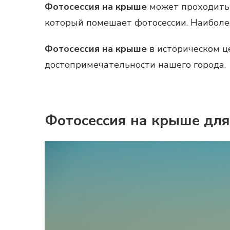
Фотосессия на крыше
может проходить 
который помешает фотосессии. Наиболе
Фотосессия на крыше
в историческом 
достопримечательности нашего города.
Фотосессия на крыше дл