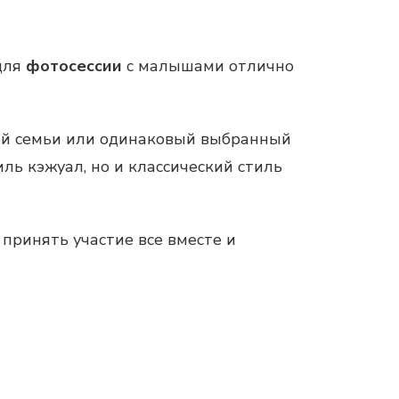
для
фотосессии
с малышами отлично
ей семьи или одинаковый выбранный
ль кэжуал, но и классический стиль
принять участие все вместе и