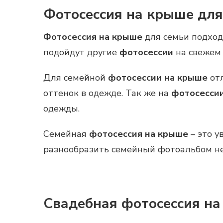
Фотосессия на крыше для
Фотосессия на крыше
для семьи подхо
подойдут другие
фотосессии
на свежем 
Для семейной
фотосессии на крыше
отл
оттенок в одежде. Так же на
фотосесси
одежды.
Семейная
фотосессия на крыше
– это у
разнообразить семейный фотоальбом н
Свадебная фотосессия н