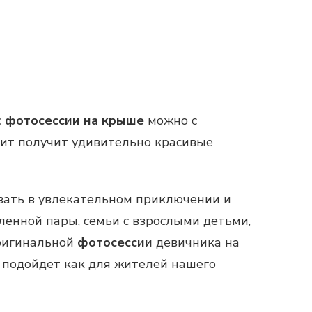
с
фотосессии на крыше
можно с
ит получит удивительно красивые
вать в увлекательном приключении и
ленной пары, семьи с взрослыми детьми,
оригинальной
фотосессии
девичника на
 подойдет как для жителей нашего