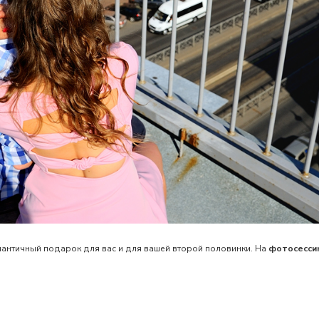
античный подарок для вас и для вашей второй половинки. На
фотосесси