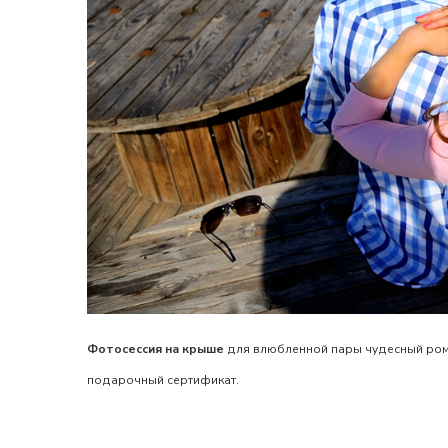
Фотосессия на крыше
для влюбленной пары чудесный ром
подарочный сертификат.