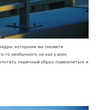
кадры, которыми вы сможете
-то необычного, не как у всех,
плотить лиричный образ, повеселиться и