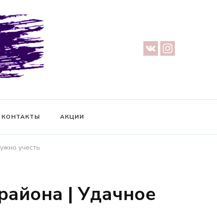
урге — Предметная съемка — Невидимый манекен — Прозрачный
ификат на фотосессию
КОНТАКТЫ
АКЦИИ
нужно учесть
района | Удачное