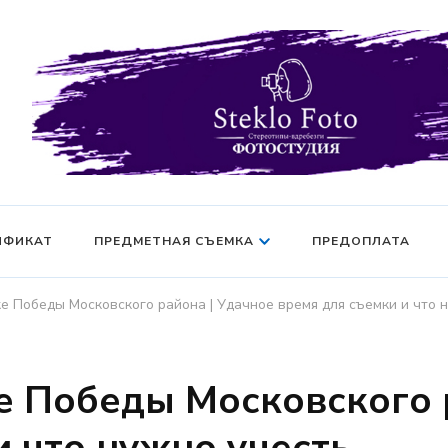
Фотосессия в студии СПб — Фотосессия в Санкт-Петерб
Фотостудия SF
манекен — Серт
ИФИКАТ
ПРЕДМЕТНАЯ СЪЕМКА
ПРЕДОПЛАТА
е Победы Московского района | Удачное время для съемки и что 
е Победы Московского 
и что нужно учесть