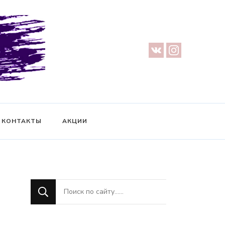
урге — Предметная съемка — Невидимый манекен — Прозрачный
ификат на фотосессию
КОНТАКТЫ
АКЦИИ
Ищите
что-
то?