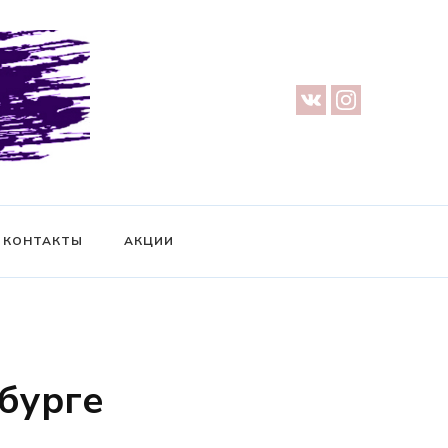
урге — Предметная съемка — Невидимый манекен — Прозрачный
ификат на фотосессию
КОНТАКТЫ
АКЦИИ
бурге