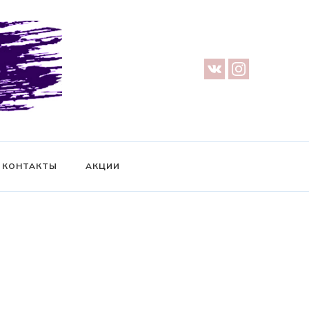
урге — Предметная съемка — Невидимый манекен — Прозрачный
ификат на фотосессию
КОНТАКТЫ
АКЦИИ