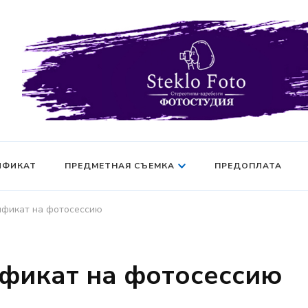
Фотосессия в студии СПб — Фотосессия в Санкт-Петерб
Фотостудия SF
манекен — Серт
ИФИКАТ
ПРЕДМЕТНАЯ СЪЕМКА
ПРЕДОПЛАТА
ификат на фотосессию
фикат на фотосессию