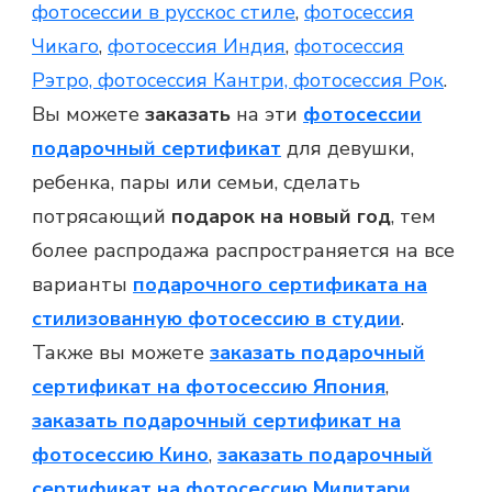
фотосессии в русскос стиле
,
фотосессия
Чикаго
,
фотосессия Индия
,
фотосессия
Рэтро, фотосессия Кантри, фотосессия Рок
.
Вы можете
заказать
на эти
фотосессии
подарочный сертификат
для девушки,
ребенка, пары или семьи, сделать
потрясающий
подарок на новый год
, тем
более распродажа распространяется на все
варианты
подарочного сертификата на
стилизованную фотосессию в студии
.
Также вы можете
заказать подарочный
сертификат на фотосессию Япония
,
заказать подарочный сертификат на
фотосессию Кино
,
заказать подарочный
сертификат на фотосессию Милитари
,