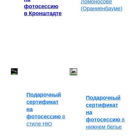
Ломоносове
фотосессию
(Ораниенбауме)
в Кронштадте
Подарочный
Подарочный
сертификат
сертификат
на
на
фотосессию
в
фотосессию
в
стиле НЮ
нижнем белье