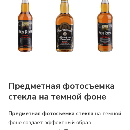
Предметная фотосъемка
стекла на темной фоне
Предметная фотосъемка стекла
на темной
фоне создает эффектный образ