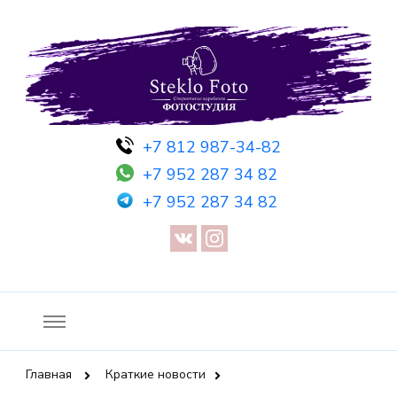
Фотосессия в студии СПб — Фотосессия в Санкт-Петербурге
Фотостудия SF
+7 812 987-34-82
— Предметная съемка — Невидимый манекен — Прозрачный
+7 952 287 34 82
манекен — Сертификат на фотосессию
+7 952 287 34 82
Главная
Краткие новости