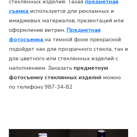
стеклянных изделий. Такая
предметная
съемка
используется для рекламных и
имиджевых материалов, презентаций или
оформления витрин.
Предметная
фотосъемка
на темной фоне прекрасной
подойдет как для прозрачного стекла, так и
для цветного или стеклянных изделий с
наполнением. Заказать
предметную
фотосъемку стеклянных изделий
можно
по телефону 987-34-82