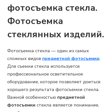
фотосъемка стекла.
Фотосъемка
стеклянных изделий.
Фотосъемка стекла — один из самых
сложных видов
предметной фотосъемки
.
Для съемки стекла используется
профессиональное осветительное
оборудование, которое позволяет доиться
хорошего результата фотосъемки стекла.
Важной особенностью
предметной
фотосъемки
стекла является понимание,