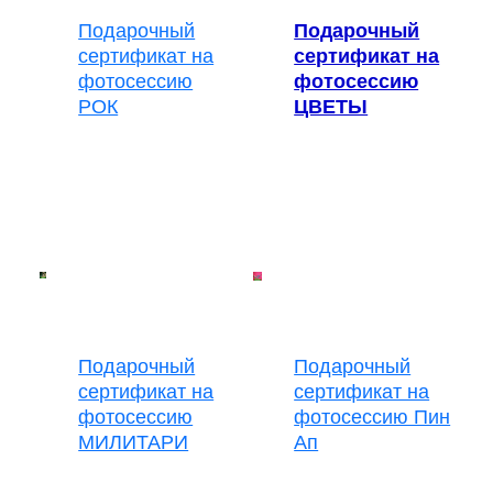
Подарочный
Подарочный
сертификат на
сертификат на
фотосессию
фотосессию
РОК
ЦВЕТЫ
Подарочный
Подарочный
сертификат на
сертификат на
фотосессию
фотосессию Пин
МИЛИТАРИ
Ап