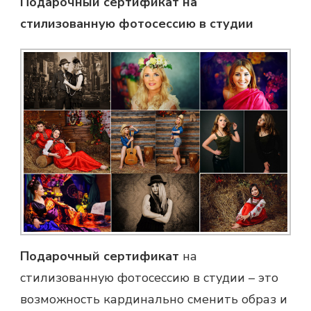
Подарочный сертификат на
стилизованную фотосессию в студии
Подарочный сертификат
на
стилизованную фотосессию в студии – это
возможность кардинально сменить образ и