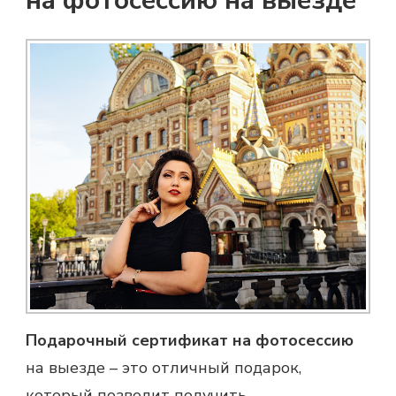
на фотосессию на выезде
Подарочный сертификат на фотосессию
на выезде – это отличный подарок,
который позволит получить