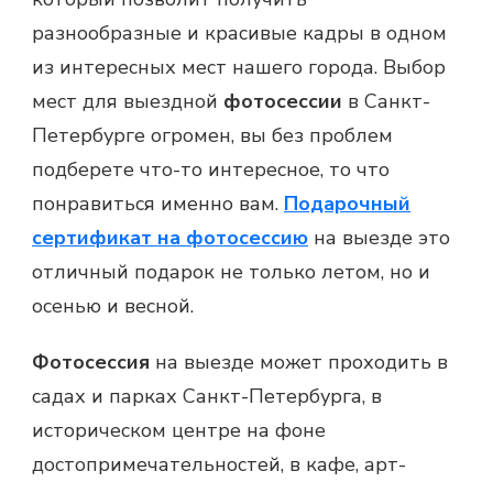
разнообразные и красивые кадры в одном
из интересных мест нашего города. Выбор
мест для выездной
фотосессии
в Санкт-
Петербурге огромен, вы без проблем
подберете что-то интересное, то что
понравиться именно вам.
Подарочный
сертификат на фотосессию
на выезде это
отличный подарок не только летом, но и
осенью и весной.
Фотосессия
на выезде может проходить в
садах и парках Санкт-Петербурга, в
историческом центре на фоне
достопримечательностей, в кафе, арт-