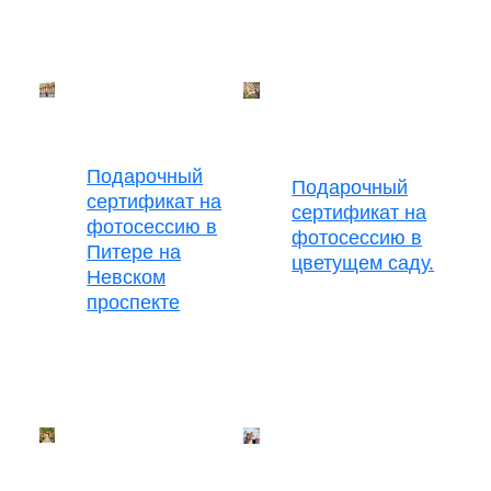
Подарочный
Подарочный
сертификат на
сертификат на
фотосессию в
фотосессию в
Питере на
цветущем саду.
Невском
проспекте