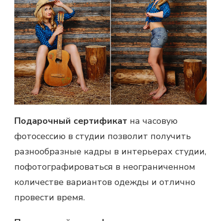
Подарочный сертификат
на часовую
фотосессию в студии позволит получить
разнообразные кадры в интерьерах студии,
пофотографироваться в неограниченном
количестве вариантов одежды и отлично
провести время.