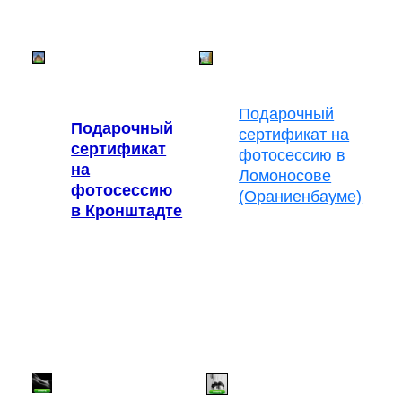
Подарочный
Подарочный
сертификат на
сертификат
фотосессию в
на
Ломоносове
фотосессию
(Ораниенбауме)
в Кронштадте