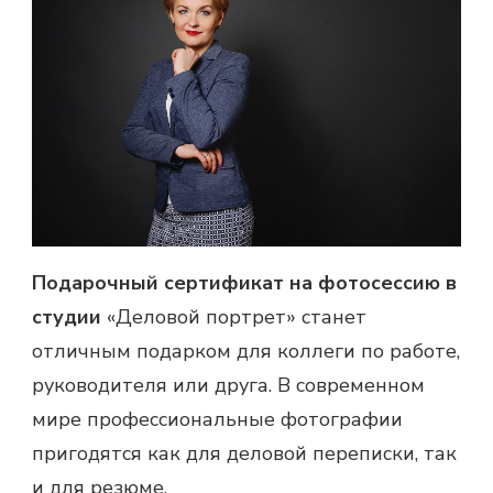
Подарочный сертификат на фотосессию в
студии
«Деловой портрет» станет
отличным подарком для коллеги по работе,
руководителя или друга. В современном
мире профессиональные фотографии
пригодятся как для деловой переписки, так
и для резюме.