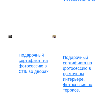
Подарочный
Подарочный
сертификат на
сертификта на
фотосессию в
фотосессию в
СПб во дворах
цветочном
интерьере.
Фотосессия на
террасе.