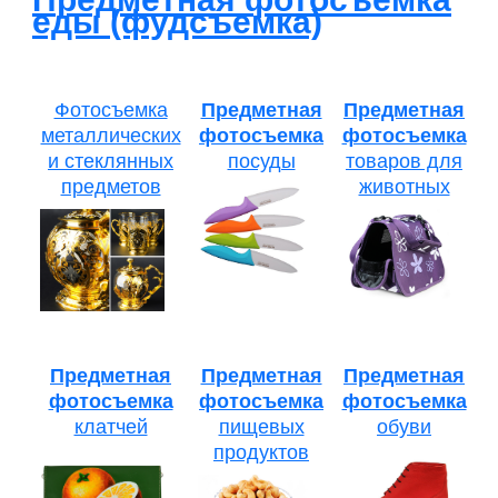
еды (фудсъемка)
Фотосъемка
Предметная
Предметная
металлических
фотосъемка
фотосъемка
и стеклянных
посуды
товаров для
предметов
животных
Предметная
Предметная
Предметная
фотосъемка
фотосъемка
фотосъемка
клатчей
пищевых
обуви
продуктов