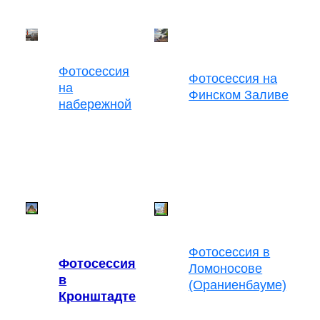
Фотосессия
Фотосессия на
на
Финском Заливе
набережной
Фотосессия в
Фотосессия
Ломоносове
в
(Ораниенбауме)
Кронштадте