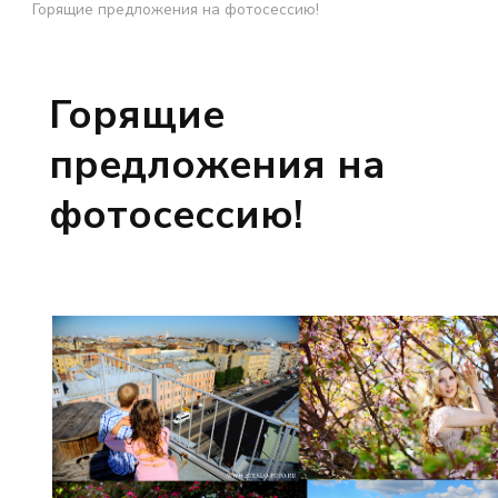
Горящие предложения на фотосессию!
Горящие
предложения на
фотосессию!