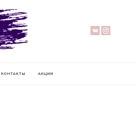
урге — Предметная съемка — Невидимый манекен — Прозрачный
ификат на фотосессию
КОНТАКТЫ
АКЦИИ