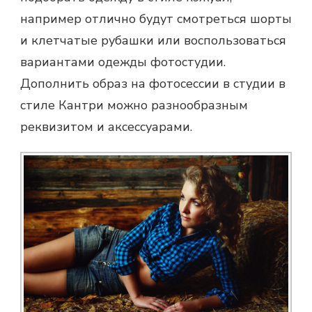
например отлично будут смотреться шорты
и клетчатые рубашки или воспользоваться
вариантами одежды фотостудии.
Дополнить образ на
фотосессии в студии
в
стиле Кантри можно разнообразным
реквизитом и аксессуарами.