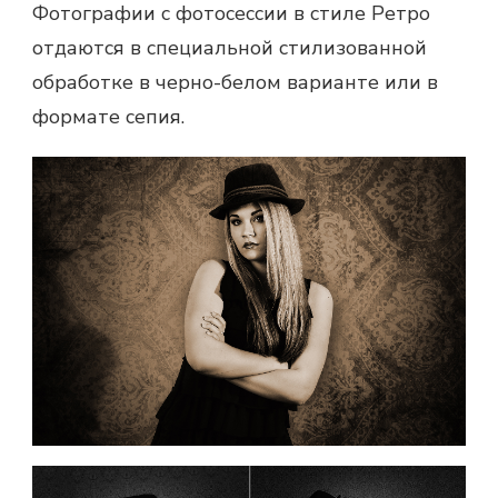
Фотографии с фотосессии в стиле Ретро
отдаются в специальной стилизованной
обработке в черно-белом варианте или в
формате сепия.