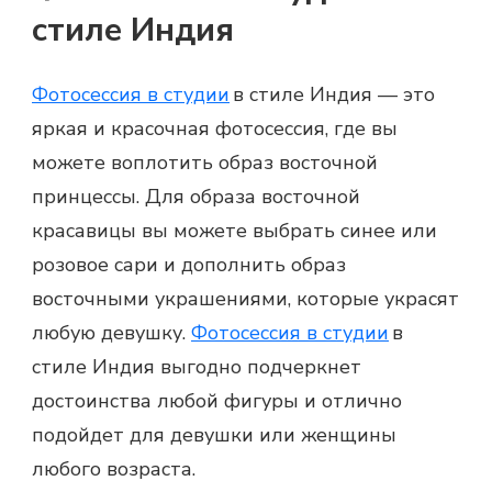
стиле Индия
Фотосессия в студии
в стиле Индия — это
яркая и красочная фотосессия, где вы
можете воплотить образ восточной
принцессы. Для образа восточной
красавицы вы можете выбрать синее или
розовое сари и дополнить образ
восточными украшениями, которые украсят
любую девушку.
Фотосессия в студии
в
стиле Индия выгодно подчеркнет
достоинства любой фигуры и отлично
подойдет для девушки или женщины
любого возраста.