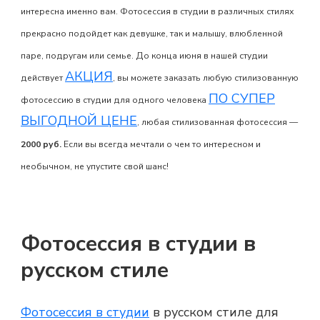
интересна именно вам.
Фотосессия в студии
в различных стилях
прекрасно подойдет как девушке, так и малышу, влюбленной
паре, подругам или семье. До конца июня в нашей студии
АКЦИЯ
действует
, вы можете заказать любую стилизованную
ПО СУПЕР
фотосессию в студии
для одного человека
ВЫГОДНОЙ ЦЕНЕ
, любая стилизованная фотосессия —
2000 руб.
Если вы всегда мечтали о чем то интересном и
необычном, не упустите свой шанс!
Фотосессия в студии в
русском стиле
Фотосессия в студии
в русском стиле для