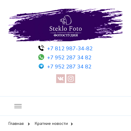
Фотосессия в студии СПб — Фотосессия в Санкт-Петербурге
Фотостудия SF
+7 812 987-34-82
— Предметная съемка — Невидимый манекен — Прозрачный
+7 952 287 34 82
манекен — Сертификат на фотосессию
+7 952 287 34 82
Главная
Краткие новости