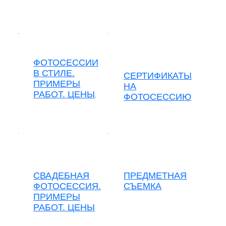
ФОТОСЕССИИ
В СТИЛЕ.
СЕРТИФИКАТЫ
ПРИМЕРЫ
НА
РАБОТ. ЦЕНЫ
.
ФОТОСЕССИЮ
СВАДЕБНАЯ
ПРЕДМЕТНАЯ
ФОТОСЕССИЯ.
СЪЕМКА
ПРИМЕРЫ
РАБОТ. ЦЕНЫ