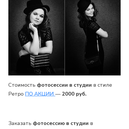
Стоимость
фотосессии в студии
в стиле
Ретро
ПО АКЦИИ
—
2000 руб.
Заказать
фотосессию в студии
в