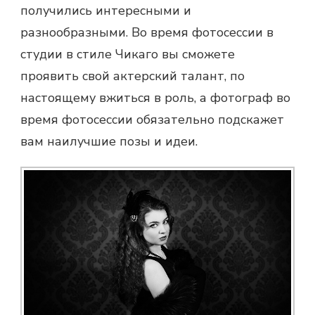
получились интересными и
разнообразными. Во время
фотосессии в
студии
в стиле Чикаго вы сможете
проявить свой актерский талант, по
настоящему вжиться в роль, а фотограф во
время фотосессии обязательно подскажет
вам наилучшие позы и идеи.