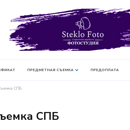
Фотосессия в студии СПб — Фотосессия в Санкт-Петерб
Фотостудия SF
манекен — Серт
ИФИКАТ
ПРЕДМЕТНАЯ СЪЕМКА
ПРЕДОПЛАТА
съемка СПБ
ъемка СПБ