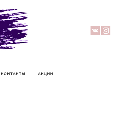
урге — Предметная съемка — Невидимый манекен — Прозрачный
ификат на фотосессию
КОНТАКТЫ
АКЦИИ