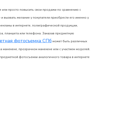
е или просто повысить свои продажи по сравнению с
и вызвать желание у покупателя приобрести его именно у
 рекламы в интернете, полиграфической продукции,
ера, планшета или телефона. Заказав
предметную
етная фотосъемка СПб
может быть различных
на манекене, прозрачном манекене или с участием моделей.
предметной фотосъемки
аналогичного товара в интернете