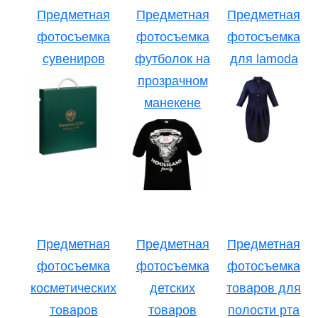
Предметная
Предметная
Предметная
фотосъемка
фотосъемка
фотосъемка
сувениров
футболок на
для lamoda
прозрачном
манекене
Предметная
Предметная
Предметная
фотосъемка
фотосъемка
фотосъемка
косметических
детских
товаров для
товаров
товаров
полости рта