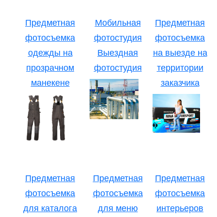
Предметная
Мобильная
Предметная
фотосъемка
фотостудия
фотосъемка
одежды на
Выездная
на выезде на
прозрачном
фотостудия
территории
манекене
заказчика
Предметная
Предметная
Предметная
фотосъемка
фотосъемка
фотосъемка
для каталога
для меню
интерьеров