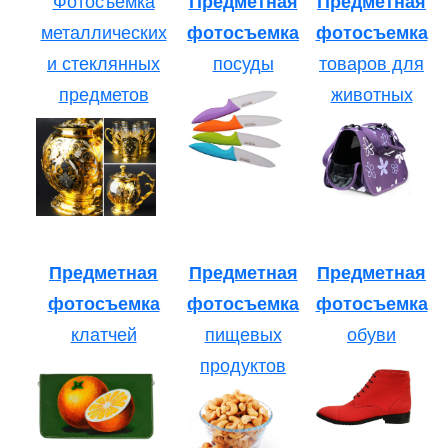
Фотосъемка
Предметная
Предметная
металлических
фотосъемка
фотосъемка
и стеклянных
посуды
товаров для
предметов
животных
Предметная
Предметная
Предметная
фотосъемка
фотосъемка
фотосъемка
клатчей
пищевых
обуви
продуктов