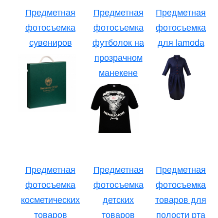
Предметная
Предметная
Предметная
фотосъемка
фотосъемка
фотосъемка
сувениров
футболок на
для lamoda
прозрачном
манекене
Предметная
Предметная
Предметная
фотосъемка
фотосъемка
фотосъемка
косметических
детских
товаров для
товаров
товаров
полости рта