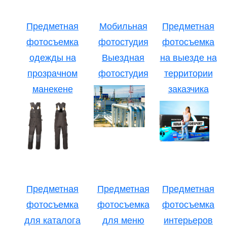
Предметная
Мобильная
Предметная
фотосъемка
фотостудия
фотосъемка
одежды на
Выездная
на выезде на
прозрачном
фотостудия
территории
манекене
заказчика
Предметная
Предметная
Предметная
фотосъемка
фотосъемка
фотосъемка
для каталога
для меню
интерьеров