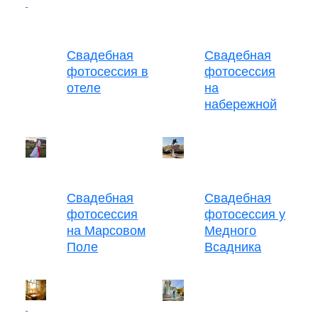
Свадебная
Свадебная
фотосессия в
фотосессия
отеле
на
набережной
Свадебная
Свадебная
фотосессия
фотосессия у
на Марсовом
Медного
Поле
Всадника