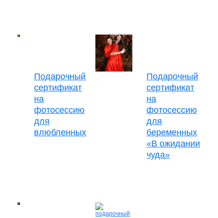
Подарочный
Подарочный
сертификат
сертификат
на
на
фотосессию
фотосессию
для
для
влюбленных
беременных
«В ожидании
чуда»