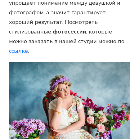
упрощает понимание между девушкой и
фотографом, а значит гарантирует
хороший результат. Посмотреть
стилизованные
фотосессии
, которые
можно заказать в нашей студии можно по
ссылке
.