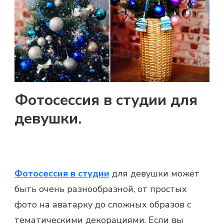
Фотосессия в студии для
девушки.
Фотосессия в студии
для девушки может
быть очень разнообразной, от простых
фото на аватарку до сложных образов с
тематическими декорациями. Если вы