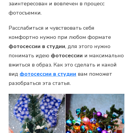
заинтересован и вовлечен в процесс
фотосъемки.
Расслабиться и чувствовать себя
комфортно нужно при любом формате
фотосессии в студии
, для этого нужно
понимать идею
фотосессии
и максимально
вжиться в образ. Как это сделать и какой
вид
фотосессии в студии
вам поможет
разобраться эта статья.