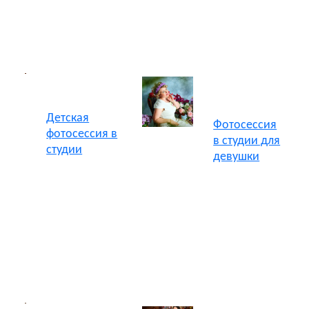
Детская
Фотосессия
фотосессия в
в студии для
студии
девушки