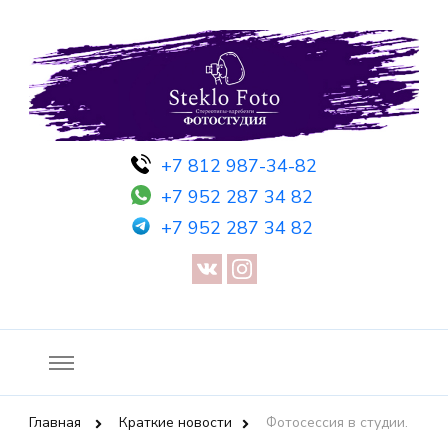
Фотосессия в студии СПб — Фотосессия в Санкт-Петербурге
Фотостудия SF
+7 812 987-34-82
— Предметная съемка — Невидимый манекен — Прозрачный
+7 952 287 34 82
манекен — Сертификат на фотосессию
+7 952 287 34 82
Главная
Краткие новости
Фотосессия в студии.