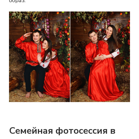
образ.
Семейная фотосессия в