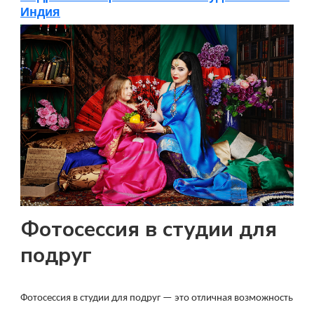
Индия
Фотосессия в студии для
подруг
Фотосессия в студии для подруг — это отличная возможность