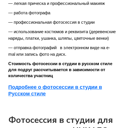
— легкая прическа и профессиональный макияж
— работа фотографа
— профессиональная
фотосессия в студии
— использование костюмов и реквизита (деревенские
наряды, платки, ушанка, шляпы, цветочные венки)
— отправка фотографий в электронном виде на e-
mal или запись фото на диск.
Стоимость фотосессии в студии в русском стиле
для подруг рассчитывается в зависимости от
количества участниц
Подробнее о фотосессии в студии в
Русском стиле
Фотосессия в студии для