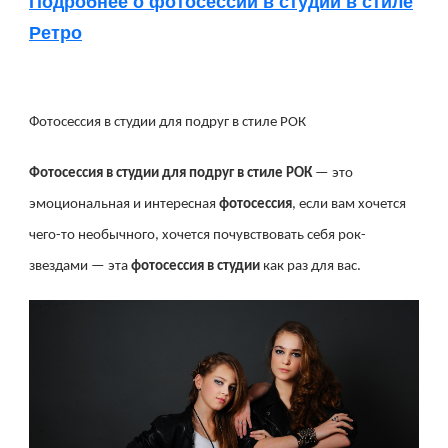
Подробнее о фотосессии в студии в стиле
Ретро
Фотосессия в студии для подруг в стиле РОК
Фотосессия в студии для подруг в стиле РОК
— это
эмоциональная и интересная
фотосессия
, если вам хочется
чего-то необычного, хочется почувствовать себя рок-
звездами — эта
фотосессия в студии
как раз для вас.