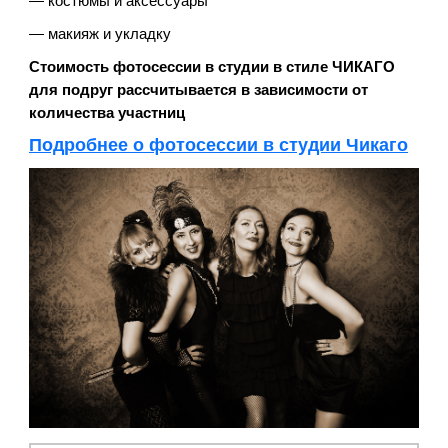
— костюмы и аксессуары
— макияж и укладку
Стоимость фотосессии в студии в стиле ЧИКАГО
для подруг рассчитывается в зависимости от
количества участниц
Подробнее о фотосессии в студии Чикаго