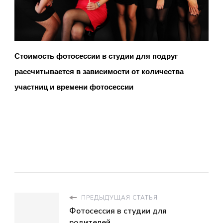
Стоимость фотосессии в студии для подруг
рассчитывается в зависимости от количества
участниц и времени фотосессии
ПРЕДЫДУЩАЯ СТАТЬЯ
Фотосессия в студии для
родителей