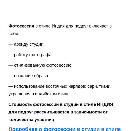
Фотосессия
в стиле Индия для подруг включает в
себя:
— аренду студии
— работу фотографа
— стилизованную фотосессию
— создание образа
— использование восточных нарядов: сари, ткани,
украшения в индийском стиле
Стоимость фотосессии в студии в стиле ИНДИЯ
для подруг рассчитывается в зависимости от
количества участниц
Подробнее о фотосессии в студии в стиле