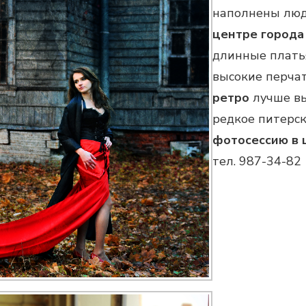
наполнены лю
центре города
длинные платья
высокие перча
ретро
лучше вы
редкое питерск
фотосессию в 
тел. 987-34-82