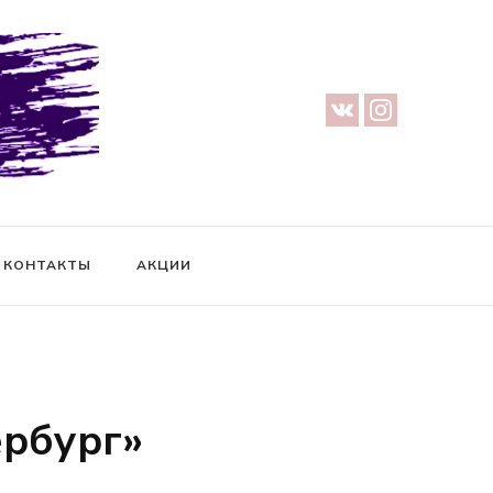
урге — Предметная съемка — Невидимый манекен — Прозрачный
ификат на фотосессию
КОНТАКТЫ
АКЦИИ
ербург»