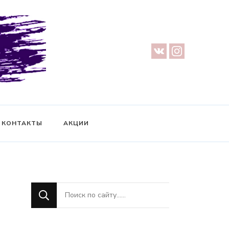
урге — Предметная съемка — Невидимый манекен — Прозрачный
ификат на фотосессию
КОНТАКТЫ
АКЦИИ
Ищите
что-
то?