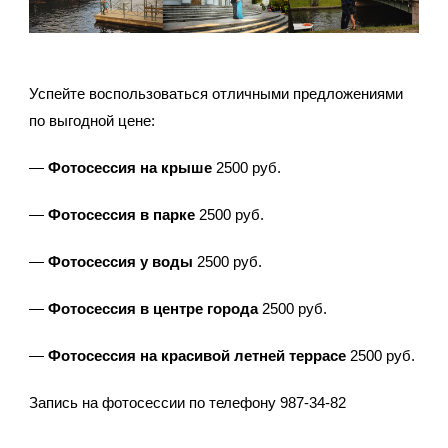
Успейте воспользоваться отличными предложениями
по выгодной цене:
—
Фотосессия на крыше
2500 руб.
—
Фотосессия в парке
2500 руб.
—
Фотосессия у воды
2500 руб.
—
Фотосессия в центре города
2500 руб.
—
Фотосессия на красивой летней террасе
2500 руб.
Запись на фотосессии по телефону 987-34-82