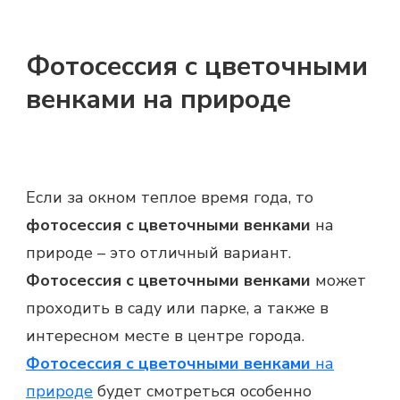
Фотосессия с цветочными
венками на природе
Если за окном теплое время года, то
фотосессия с цветочными венками
на
природе – это отличный вариант.
Фотосессия с цветочными венками
может
проходить в саду или парке, а также в
интересном месте в центре города.
Фотосессия с цветочными венками
на
природе
будет смотреться особенно