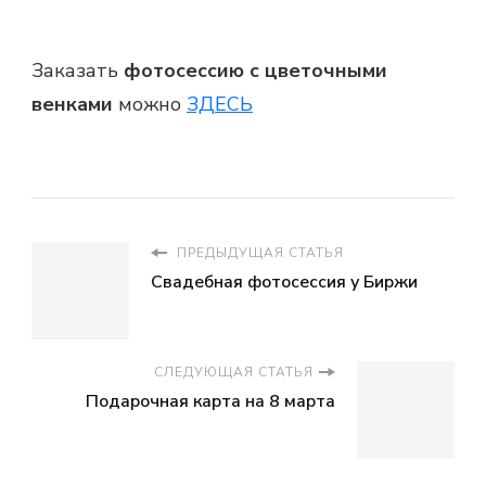
Заказать
фотосессию с цветочными
венками
можно
ЗДЕСЬ
ПРЕДЫДУЩАЯ СТАТЬЯ
Свадебная фотосессия у Биржи
СЛЕДУЮЩАЯ СТАТЬЯ
Подарочная карта на 8 марта