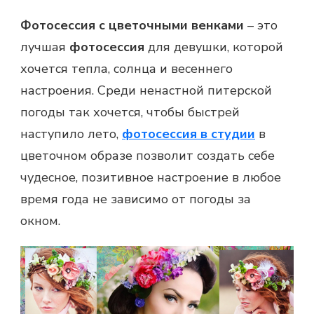
Фотосессия с цветочными венками
– это
лучшая
фотосессия
для девушки, которой
хочется тепла, солнца и весеннего
настроения. Среди ненастной питерской
погоды так хочется, чтобы быстрей
наступило лето,
фотосессия в студии
в
цветочном образе позволит создать себе
чудесное, позитивное настроение в любое
время года не зависимо от погоды за
окном.