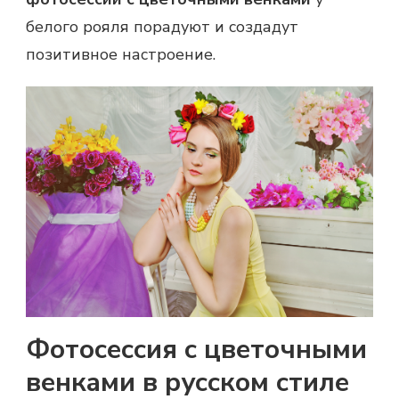
белого рояля порадуют и создадут
позитивное настроение.
Фотосессия с цветочными
венками в русском стиле