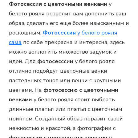
Фотосессия с цветочными венками
у
белого рояля позволит вам дополнить ваш
образ, сделать его еще более изысканным и
роскошным.
Фотосессия
у белого рояля
сама
по себе прекрасна и интересна, здесь
можно воплотить множество задумок и
идей. Для
фотосесссии
у белого рояля
отлично подойдут цветочные венки
пастельных тонов или венки с крупными
цветами. На
фотосессию с цветочными
венками
у белого рояля стоит выбрать
длинные платья или платья с цветочным
принтом. Созданный образ поразит своей
нежностью и красотой, а фотографии с
фотосессии с цветочными венками
у