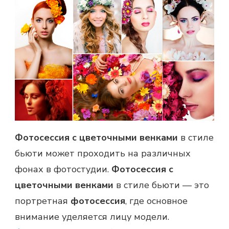
Фотосессия с цветочными венками
в стиле
бьюти может проходить на различных
фонах в фотостудии.
Фотосессия с
цветочными венками
в стиле бьюти — это
портретная
фотосессия
, где основное
внимание уделяется лицу модели.