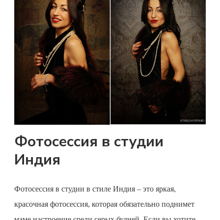
Фотосессия в студии
Индия
Фотосессия в студии
в стиле Индия – это яркая,
красочная фотосессия, которая обязательно поднимет
маме настроение среди серых будней. Если вы хотите,