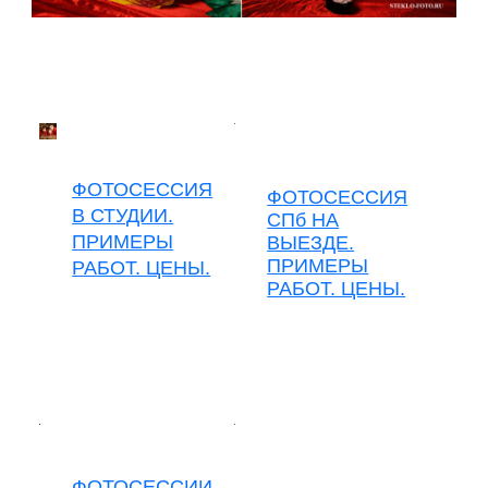
ФОТОСЕССИЯ
ФОТОСЕССИЯ
В СТУДИИ.
СПб НА
ПРИМЕРЫ
ВЫЕЗДЕ.
ПРИМЕРЫ
РАБОТ. ЦЕНЫ.
РАБОТ. ЦЕНЫ.
ФОТОСЕССИИ