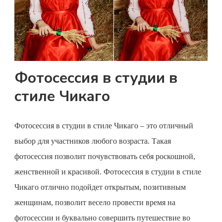
Фотосессия в студии в
стиле Чикаго
Фотосессия в студии
в стиле Чикаго – это отличный
выбор для участников любого возраста. Такая
фотосессия позволит почувствовать себя роскошной,
женственной и красивой.
Фотосессия в студии
в стиле
Чикаго отлично подойдет открытым, позитивным
женщинам, позволит весело провести время на
фотосессии и буквально совершить путешествие во