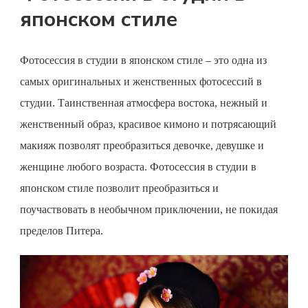
японском стиле
Фотосессия в студии
в японском стиле – это одна из
самых оригинальных и женственных фотосессий в
студии. Таинственная атмосфера востока, нежный и
женственный образ, красивое кимоно и потрясающий
макияж позволят преобразиться девочке, девушке и
женщине любого возраста.
Фотосессия в студии
в
японском стиле позволит преобразиться и
поучаствовать в необычном приключении, не покидая
пределов Питера.