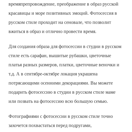
времяпрепровождение, преображение в образ русской
красавицы и море позитивных эмоций. Фотосессия в
русском стиле проходит на сеновале, что позволит
вжиться в образ и отлично провести время.
Для создания образа для фотосессии в студии в русском
стиле есть сарафан, вышитые рубашки, цветочные
платья разных размеров, платки, цветочные веночки и
т.д. А в сентябре-октябре локация украшена
потрясающими осенними декорациями. Вы можете
подарить фотосессию в студии в русском стиле маме
или позвать на фотосессию всю большую семью.
Фотографиями с фотосессии в русском стиле точно
захочется похвастаться перед подругами,