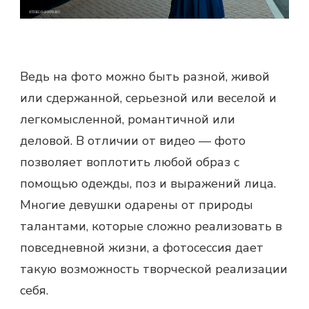
Ведь на фото можно быть разной, живой
или сдержанной, серьезной или веселой и
легкомысленной, романтичной или
деловой. В отличии от видео — фото
позволяет воплотить любой образ с
помощью одежды, поз и выражений лица.
Многие девушки одарены от природы
талантами, которые сложно реализовать в
повседневной жизни, а фотосессия дает
такую возможность творческой реализации
себя.