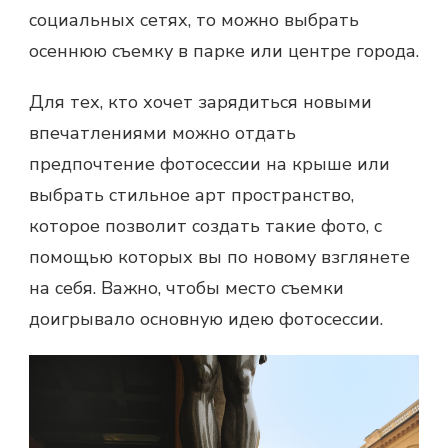
социальных сетях, то можно выбрать
осеннюю съемку в парке или центре города.
Для тех, кто хочет зарядиться новыми
впечатлениями можно отдать
предпочтение фотосессии на крыше или
выбрать стильное арт пространство,
которое позволит создать такие фото, с
помощью которых вы по новому взглянете
на себя. Важно, чтобы место съемки
доигрывало основную идею фотосессии.