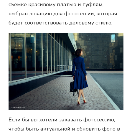
съемке красивому платью и туфлям,
выбрав локацию для фотосессии, которая
будет соответствовать деловому стилю.
Если бы вы хотели
заказать фотосессию
,
чтобы быть актуальной и обновить фото в