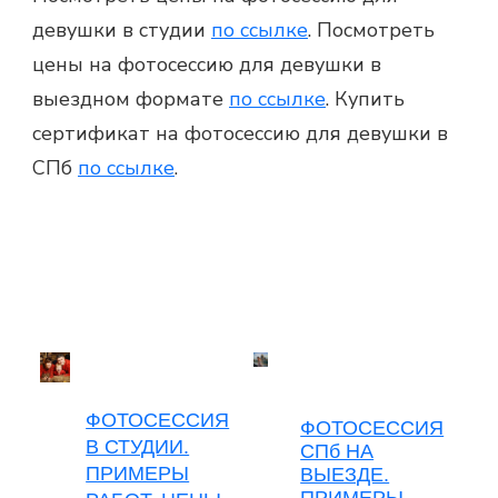
девушки
в студии
по ссылке
. Посмотреть
цены на фотосессию для девушки
в
выездном формате
по ссылке
. Купить
сертификат на фотосессию для девушки в
СПб
по ссылке
.
ФОТОСЕССИЯ
ФОТОСЕССИЯ
В СТУДИИ.
СПб НА
ПРИМЕРЫ
ВЫЕЗДЕ.
ПРИМЕРЫ