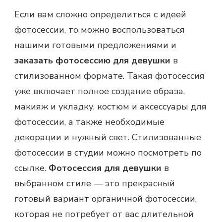
Если вам сложно определиться с идеей
фотосессии, то можно воспользоваться
нашими готовыми предложениями и
заказать фотосессию для девушки
в
стилизованном формате. Такая фотосессия
уже включает полное создание образа,
макияж и укладку, костюм и аксессуары для
фотосессии, а также необходимые
декорации и нужный свет. Стилизованные
фотосессии в студии можно посмотреть по
ссылке.
Фотосессия для девушки
в
выбранном стиле — это прекрасный
готовый вариант органичной фотосессии,
которая не потребует от вас длительной