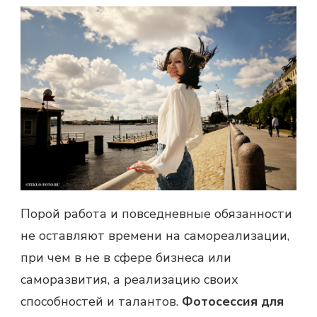
Порой работа и повседневные обязанности
не оставляют времени на самореализации,
при чем в не в сфере бизнеса или
саморазвития, а реализацию своих
способностей и талантов.
Фотосессия для