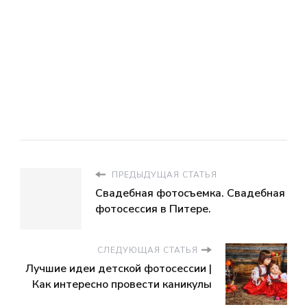
ПРЕДЫДУЩАЯ СТАТЬЯ
Свадебная фотосъемка. Свадебная
фотосессия в Питере.
СЛЕДУЮЩАЯ СТАТЬЯ
Лучшие идеи детской фотосессии |
Как интересно провести каникулы