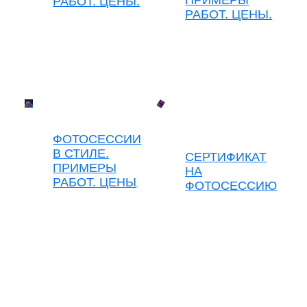
РАБОТ. ЦЕНЫ.
РАБОТ. ЦЕНЫ.
ФОТОСЕССИИ
В СТИЛЕ.
СЕРТИФИКАТ
ПРИМЕРЫ
НА
РАБОТ. ЦЕНЫ
.
ФОТОСЕССИЮ