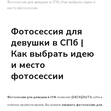
Фотосессия для девушки в СПб | Как выбрать идею и
место фотосессии
Фотосессия для
девушки в СПб |
Как выбрать идею
и место
фотосессии
раскрыть
Фотосессия для девушки в СПб
позволит
себя и
отлично провести время. Вы можете
заказать фотосессию для