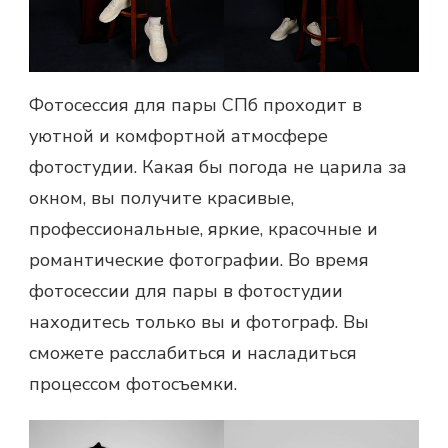
Фотосессия для пары СПб проходит в
уютной и комфортной атмосфере
фотостудии. Какая бы погода не царила за
окном, вы получите красивые,
профессиональные, яркие, красочные и
романтические фотографии. Во время
фотосессии для пары в фотостудии
находитесь только вы и фотограф. Вы
сможете расслабиться и насладиться
процессом фотосъемки.