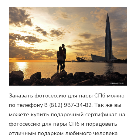
Заказать фотосессию для пары СПб можно
по телефону 8 (812) 987-34-82. Так же вы
можете купить подарочный сертификат на
фотосессию для пары СПб и порадовать
отличным подарком любимого человека