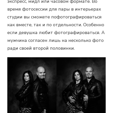
экспресс, мидл или часовом формате. Во
время фотосессии для пары в интерьерах
студии вы сможете пофотографироваться
как вместе, так и по отдельности. Особенно
если девушка любит фотографироваться. А
мужчина согласен лишь на несколько фото
ради своей второй половинки.