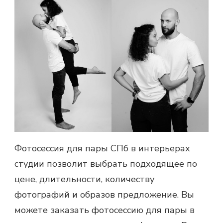
Фотосессия для пары СПб в интерьерах
студии позволит выбрать подходящее по
цене, длительности, количеству
фотографий и образов предложение. Вы
можете заказать фотосессию для пары в