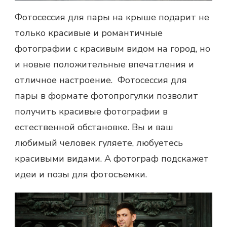
Фотосессия для пары на крыше подарит не
только красивые и романтичные
фотографии с красивым видом на город, но
и новые положительные впечатления и
отличное настроение. Фотосессия для
пары в формате фотопрогулки позволит
получить красивые фотографии в
естественной обстановке. Вы и ваш
любимый человек гуляете, любуетесь
красивыми видами. А фотограф подскажет
идеи и позы для фотосъемки.