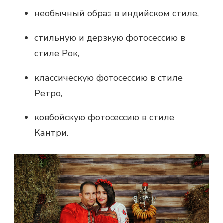
необычный образ в индийском стиле,
стильную и дерзкую фотосессию в
стиле Рок,
классическую фотосессию в стиле
Ретро,
ковбойскую фотосессию в стиле
Кантри.