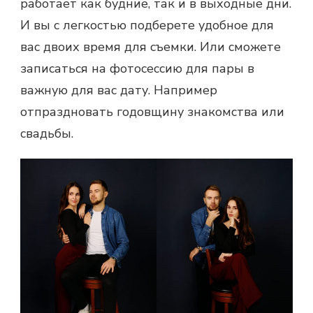
работает как будние, так и в выходные дни.
И вы с легкостью подберете удобное для
вас двоих время для съемки. Или сможете
записаться на фотосессию для пары в
важную для вас дату. Например
отпраздновать годовщину знакомства или
свадьбы.