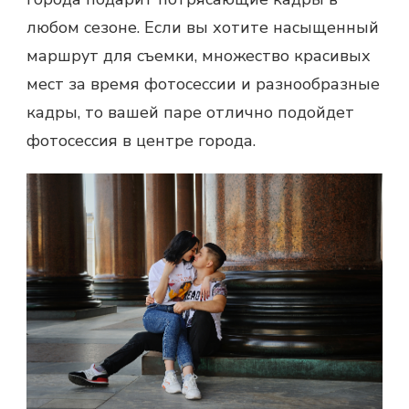
любом сезоне. Если вы хотите насыщенный
маршрут для съемки, множество красивых
мест за время фотосессии и разнообразные
кадры, то вашей паре отлично подойдет
фотосессия в центре города.