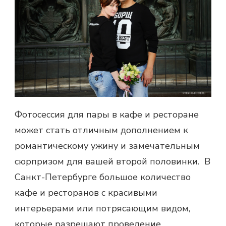
Фотосессия для пары в кафе и ресторане
может стать отличным дополнением к
романтическому ужину и замечательным
сюрпризом для вашей второй половинки. В
Санкт-Петербурге большое количество
кафе и ресторанов с красивыми
интерьерами или потрясающим видом,
которые разрешают проведение