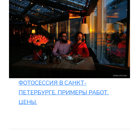
ФОТОСЕССИЯ В САНКТ-
ПЕТЕРБУРГЕ. ПРИМЕРЫ РАБОТ.
ЦЕНЫ.