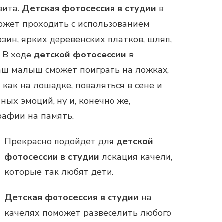
зита.
Детская фотосессия в студии
в
ожет проходить с использованием
зин, ярких деревенских платков, шляп,
. В ходе
детской фотосессии
в
аш малыш сможет поиграть на ложках,
 как на лошадке, поваляться в сене и
ных эмоций, ну и, конечно же,
афии на память.
Прекрасно подойдет для
детской
фотосессии в студии
локация качели,
которые так любят дети.
Детская фотосессия в студии
на
качелях поможет развеселить любого