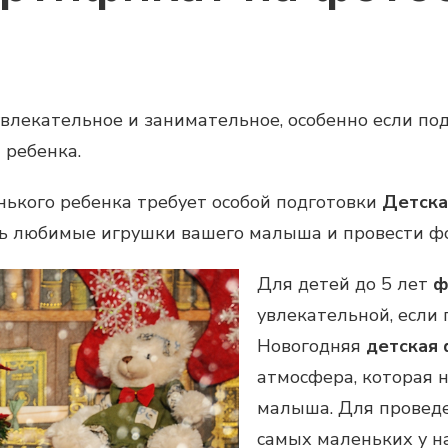
влекательное и занимательное, особенно если по
 ребенка.
ького ребенка требует особой подготовки
Детска
ть любимые игрушки вашего малыша и провести фо
Для детей до 5 лет
ф
увлекательной, если
Новогодняя
детская 
атмосфера, которая 
малыша. Для провед
самых маленьких у на