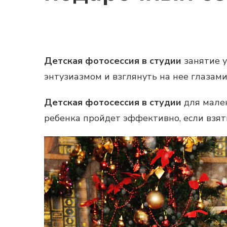
Детская фотосессия в студии
занятие у
энтузиазмом и взглянуть на нее глазами
Детская фотосессия в студии
для мален
ребенка пройдет эффективно, если взя