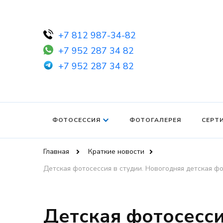
+7 812 987-34-82
+7 952 287 34 82
+7 952 287 34 82
ФОТОСЕССИЯ
ФОТОГАЛЕРЕЯ
СЕРТ
Главная
Краткие новости
Детская фотосессия в студии. Новогодняя детская ф
Детская фотосесси