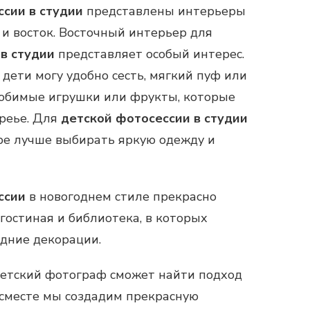
сии в студии
представлены
интерьеры
 и восток. Восточный интерьер для
в студии
представляет особый интерес.
 дети могу удобно сесть, мягкий пуф или
любимые игрушки или фрукты, которые
реье. Для
детской фотосессии в студии
ре лучше выбирать яркую одежду и
ссии
в новогоднем стиле прекрасно
гостиная и библиотека, в которых
дние декорации.
етский фотограф сможет найти подход
всместе мы создадим прекрасную