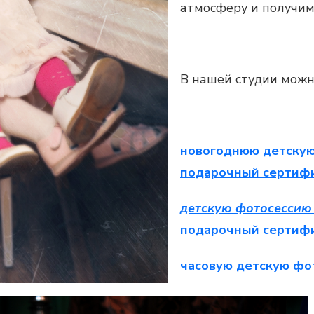
атмосферу и получим
В нашей студии можн
новогоднюю детскую
подарочный сертифи
детскую фотосессию 
подарочный сертифи
часовую детскую фо