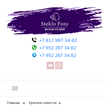
Фотосессия в студии СПб — Фотосессия в Санкт-Петербурге
Фотостудия SF
+7 812 987-34-82
— Предметная съемка — Невидимый манекен — Прозрачный
+7 952 287 34 82
манекен — Сертификат на фотосессию
+7 952 287 34 82
Главная
Краткие новости