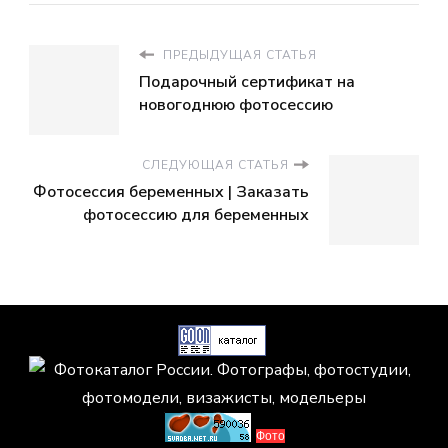
ПРЕДЫДУЩАЯ СТАТЬЯ
Подарочный сертификат на
новогоднюю фотосессию
СЛЕДУЮЩАЯ СТАТЬЯ
Фотосессия беременных | Заказать
фотосессию для беременных
Фото