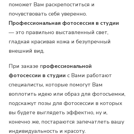
поможет Вам раскрепоститься и
почувствовать себя уверенно.
Профессиональная фотосессия в студии
— это правильно выставленный свет,
гладкая красивая кожа и безупречный
внешний вид.
При заказе п
рофессиональной
фотосессии в студии
с Вами работают
специалисты, которые помогут Вам
воплотить идею или образ для фотосъемки,
подскажут позы для фотосессии в которых
вы будете выглядеть эффектно, ну и,
конечно же, постараются запечатлеть вашу
индивидуальность и красоту.