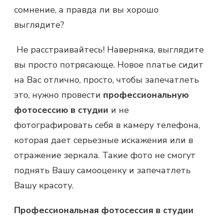
сомнение, а правда ли вы хорошо
выглядите?
Не расстраивайтесь! Наверняка, выглядите
вы просто потрясающе. Новое платье сидит
на Вас отлично, просто, чтобы запечатлеть
это, нужно провести
профессиональную
фотосессию в студии
и не
фотографировать себя в камеру телефона,
которая дает серьезные искажения или в
отражение зеркала. Такие фото не смогут
поднять Вашу самооценку и запечатлеть
Вашу красоту.
Профессиональная фотосессия в студии