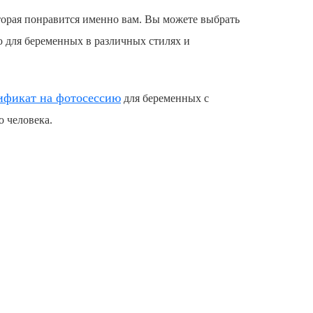
торая понравится именно вам. Вы можете выбрать
ю для беременных
в различных стилях и
ификат на фотосессию
для беременных с
о человека.