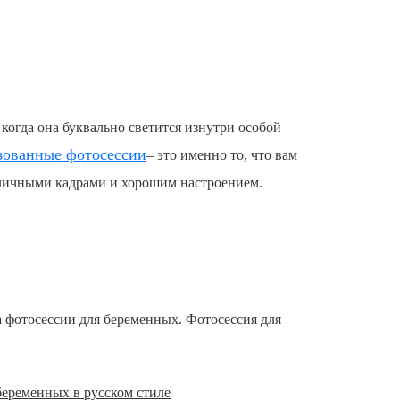
 когда она буквально светится изнутри особой
зованные фотосессии
– это именно то, что вам
тличными кадрами и хорошим настроением.
а фотосессии для беременных.
Фотосессия для
беременных в русском стиле