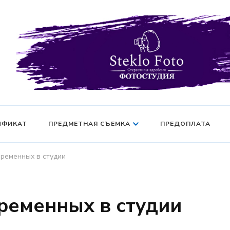
Фотосессия в студии СПб — Фотосессия в Санкт-Петерб
Фотостудия SF
манекен — Серт
ИФИКАТ
ПРЕДМЕТНАЯ СЪЕМКА
ПРЕДОПЛАТА
еременных в студии
ременных в студии