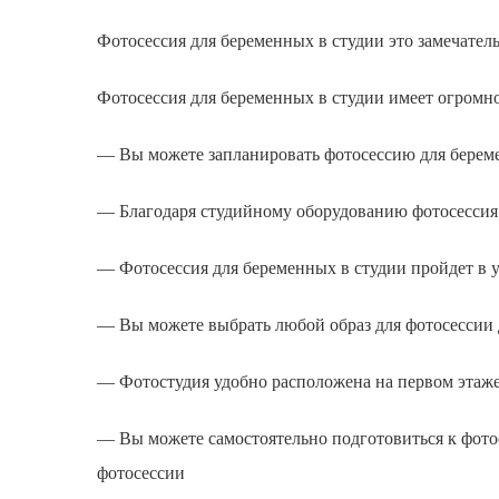
Фотосессия для беременных
в студии это замечател
Фотосессия для беременных в студии
имеет огромно
— Вы можете запланировать
фотосессию для бере
— Благодаря студийному оборудованию
фотосессия
—
Фотосессия для беременных
в студии пройдет в 
— Вы можете выбрать любой образ для
фотосессии
— Фотостудия удобно расположена на первом этаже 
— Вы можете самостоятельно подготовиться к
фото
фотосессии