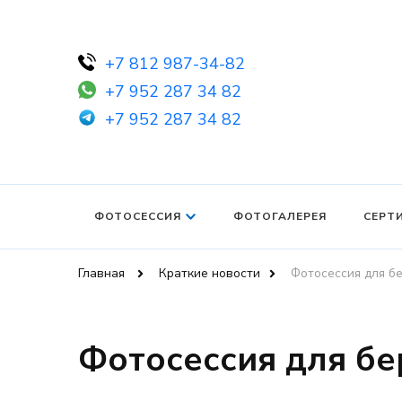
+7 812 987-34-82
+7 952 287 34 82
+7 952 287 34 82
ФОТОСЕССИЯ
ФОТОГАЛЕРЕЯ
СЕРТ
Главная
Краткие новости
Фотосессия для б
Фотосессия для бе