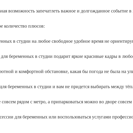
ьная возможность запечатлеть важное и долгожданное событие в
е количество плюсов:
менных
в студии на любое свободное удобное время не ориентиру
 для беременных в студии
подарит яркие красивые кадры в любо
уютной и комфортной обстановке, какая бы погода не была на ул
 для беременных
в студии и вам не придется выбирать между тё
совсем рядом с метро, а припарковаться можно во дворе совсем 
сессии для беременных
или воспользоваться услугами профессио