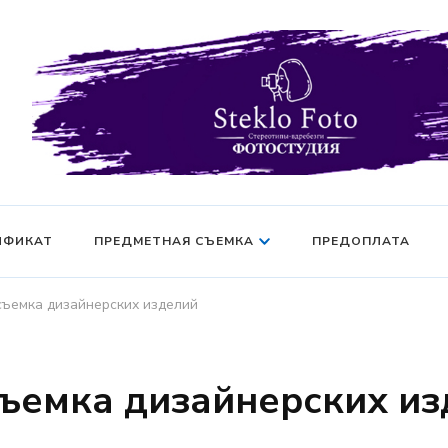
Фотосессия в студии СПб — Фотосессия в Санкт-Петерб
Фотостудия SF
манекен — Серт
ИФИКАТ
ПРЕДМЕТНАЯ СЪЕМКА
ПРЕДОПЛАТА
ъемка дизайнерских изделий
ъемка дизайнерских из