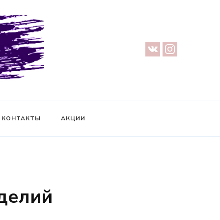
урге — Предметная съемка — Невидимый манекен — Прозрачный
ификат на фотосессию
КОНТАКТЫ
АКЦИИ
делий