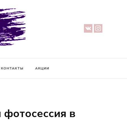
урге — Предметная съемка — Невидимый манекен — Прозрачный
ификат на фотосессию
КОНТАКТЫ
АКЦИИ
 фотосессия в