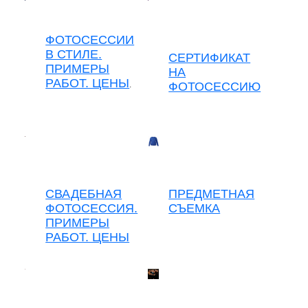
ФОТОСЕССИИ
В СТИЛЕ.
СЕРТИФИКАТ
ПРИМЕРЫ
НА
РАБОТ. ЦЕНЫ
.
ФОТОСЕССИЮ
СВАДЕБНАЯ
ПРЕДМЕТНАЯ
ФОТОСЕССИЯ.
СЪЕМКА
ПРИМЕРЫ
РАБОТ. ЦЕНЫ