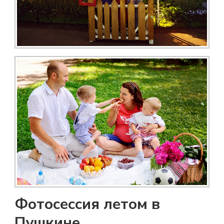
Фотосессия летом в
Пушкине