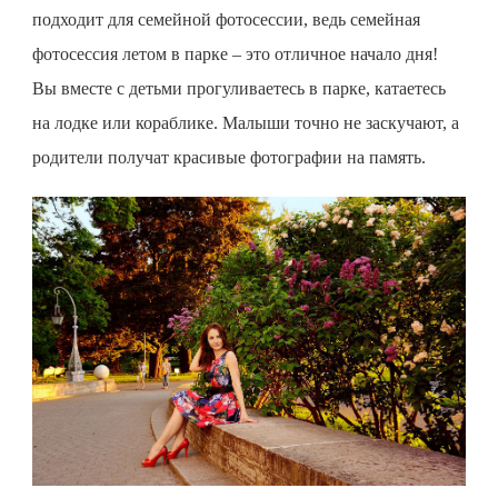
подходит для семейной фотосессии, ведь семейная
фотосессия летом
в парке – это отличное начало дня!
Вы вместе с детьми прогуливаетесь в парке, катаетесь
на лодке или кораблике. Малыши точно не заскучают, а
родители получат красивые фотографии на память.