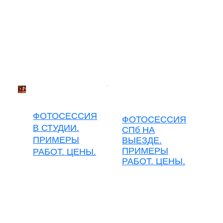
ФОТОСЕССИЯ
ФОТОСЕССИЯ
В СТУДИИ.
СПб НА
ПРИМЕРЫ
ВЫЕЗДЕ.
ПРИМЕРЫ
РАБОТ. ЦЕНЫ.
РАБОТ. ЦЕНЫ.