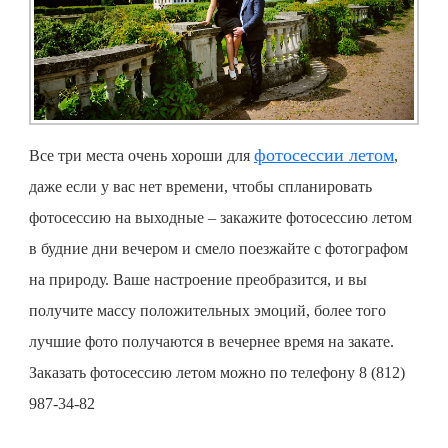
фотосессии летом
Все три места очень хороши для
,
даже если у вас нет времени, чтобы спланировать
фотосессию на выходные – закажите фотосессию летом
в будние дни вечером и смело поезжайте с фотографом
на природу. Ваше настроение преобразится, и вы
получите массу положительных эмоций, более того
лучшие фото получаются в вечернее время на закате.
Заказать фотосессию летом можно по телефону 8 (812)
987-34-82