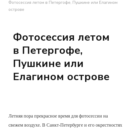
Фотосессия летом в Петергофе, Пушкине или Елагином
острове
Фотосессия летом
в Петергофе,
Пушкине или
Елагином острове
Летняя пора прекрасное время для фотосессии на
свежем воздухе. В Санкт-Петербурге и его окрестностях