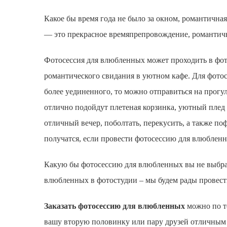
Какое бы время года не было за окном, романтична
— это прекрасное времяпрепровождение, романтично
Фотосессия для влюбленных
может проходить в фот
романтического свидания в уютном кафе. Для
фото
более уединенного, то можно отправиться на прогу
отлично подойдут плетеная корзинка, уютный плед
отличный вечер, поболтать, перекусить, а также п
получатся, если провести
фотосессию для влюблен
Какую бы
фотосессию для влюбленных
вы не выбр
влюбленных
в фотостудии – мы будем рады провест
Заказать фотосессию для влюбленных
можно по те
вашу вторую половинку или пару друзей отличным