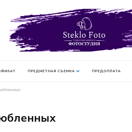
Фотосессия в студии СПб — Фотосессия в Санкт-Петерб
Фотостудия SF
манекен — Серт
ИФИКАТ
ПРЕДМЕТНАЯ СЪЕМКА
ПРЕДОПЛАТА
любленных
любленных