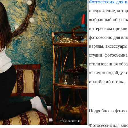
Фотосессия для 
предложение, котор
выбранный образ на
интересном приклю
фотосессию для вл
наряды, аксессуары
студии, фотосъемка
стилизованная обра
отлично подойдут с
индийский стиль.
Подробнее о
фотос
Фотосессия для вл