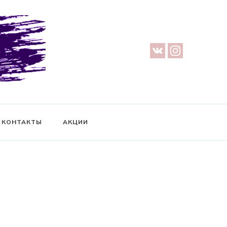
урге — Предметная съемка — Невидимый манекен — Прозрачный
ификат на фотосессию
КОНТАКТЫ
АКЦИИ