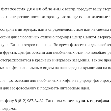
фотосессия для влюбленных
я
всегда порадует вашу вто
е и интересное, после которого у вас окажутся великолепные ф
остудии в интерьерах или в определенном стиле или на свежем 
сессии для влюбленных
отлично подойдет центр Санкт-Петербурга
лку на Елагин остров или парк. Во время
фотосессии для влюбл
 и фрукты. Для
фотосессии для влюбленных
отлично подойдет ре
офотографироваться в красивых интерьерах заведения. Так же пр
ных
в кафе с панорамным видом на наш город на крыше или на 
али –
фотосессию для влюбленных
в кафе, на природе, фотопрог
и для вас фотосъемку и подсказать интересные идеи.
лефону 8 (812) 987-34-82. Также вы можете
купить сертификат
 подарком.