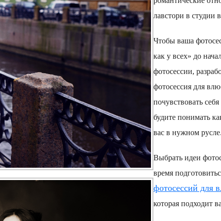
романтические отн
лавстори в студии 
Чтобы ваша фотосес
как у всех» до нач
фотосессии, разраб
фотосессия для вл
почувствовать себя
будите понимать ка
вас в нужном русле
Выбрать идеи
фото
время подготовитьс
фотосессий для 
которая подходит в