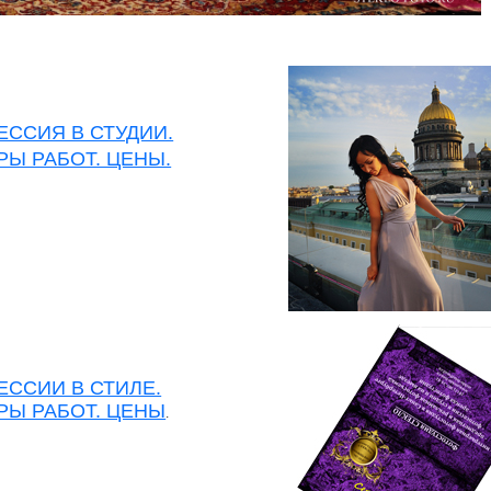
ССИЯ В СТУДИИ.
Ы РАБОТ. ЦЕНЫ.
ССИИ В СТИЛЕ.
РЫ РАБОТ. ЦЕНЫ
.