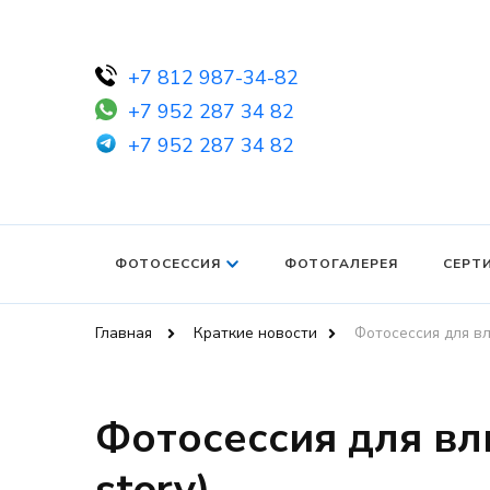
+7 812 987-34-82
+7 952 287 34 82
+7 952 287 34 82
ФОТОСЕССИЯ
ФОТОГАЛЕРЕЯ
СЕРТ
Главная
Краткие новости
Фотосессия для вл
Фотосессия для вл
story)