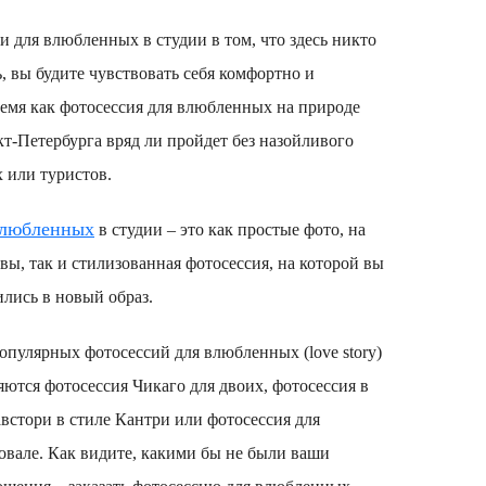
ии для влюбленных
в студии в том, что здесь никто
ь, вы будите чувствовать себя комфортно и
время как фотосессия для влюбленных на природе
кт-Петербурга вряд ли пройдет без назойливого
 или туристов.
влюбленных
в студии – это как простые фото, на
вы, так и стилизованная фотосессия, на которой вы
лись в новый образ.
популярных
фотосессий
для влюбленных
(love story)
яются фотосессия Чикаго для двоих, фотосессия в
австори в стиле Кантри или фотосессия для
вале. Как видите, какими бы не были ваши