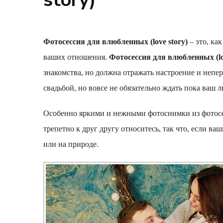
Фотосессия для влюбленных (love story)
– это, ка
ваших отношения.
Фотосессия для влюбленных (lo
знакомства, но должна отражать настроение и не
свадьбой, но вовсе не обязательно ждать пока ваш
Особенно яркими и нежными фотоснимки из
фотос
трепетно к друг другу относитесь, так что, если ва
или на природе.