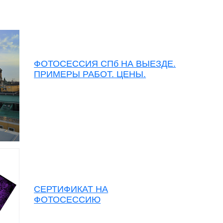
ФОТОСЕССИЯ СПб НА ВЫЕЗДЕ.
ПРИМЕРЫ РАБОТ. ЦЕНЫ.
СЕРТИФИКАТ НА
ФОТОСЕССИЮ