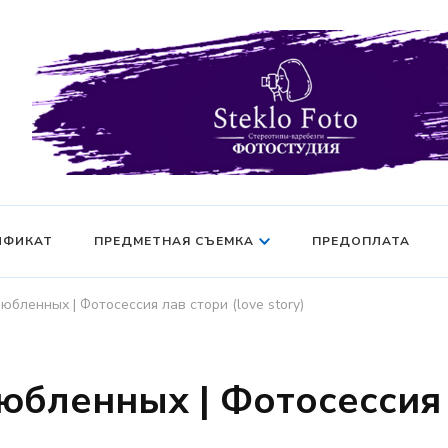
Фотосессия в студии СПб — Фотосессия в Санкт-Петерб
Фотостудия SF
манекен — Серт
ИФИКАТ
ПРЕДМЕТНАЯ СЪЕМКА
ПРЕДОПЛАТА
юбленных | Фотосессия лав стори (love story)
юбленных | Фотосессия л