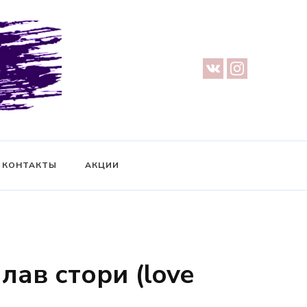
урге — Предметная съемка — Невидимый манекен — Прозрачный
ификат на фотосессию
КОНТАКТЫ
АКЦИИ
ав стори (love