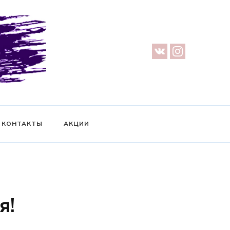
урге — Предметная съемка — Невидимый манекен — Прозрачный
ификат на фотосессию
КОНТАКТЫ
АКЦИИ
я!