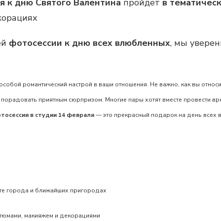
я к дню Святого Валентина
пройдет
в тематичес
корациях
ей
фотосессии к дню всех влюбленных
, мы уверен
особой романтический настрой в ваши отношения. Не важно, как вы относи
 порадовать приятным сюрпризом. Многие пары хотят вместе провести вр
тосессия в студии 14 февраля
— это прекрасный
подарок на день всех
те города и ближайших пригородах
тюмами, макияжем и декорациями