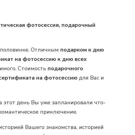
антическая фотосессия, подарочный
й половинке. Отличным
подарком к дню
фикат
на фотосессию к дню всех
бимого. Стоимость
подарочного
сертификата на фотосессию
для Вас и
а этот день Вы уже запланировали что-
романтическое приключение.
историей Вашего знакомства, историей