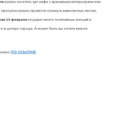
ля
можно посетить арт кафе с красивыми интерьерами или
 прогулок можно провести съемку в живописных местах,
ия 14 февраля
подарит много позитивных эмоций и
о в центре города. А может быть вы хотите вместе
по ссылке
можно
.