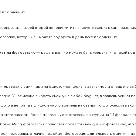
ех влюбленных
сюрприз для своей второй половинки и планируете съемку в сам праздник.
тосессию
, который вы можете подарить в день всех влюбленных.
кат на фотосессию
— решать вам, но можете быть уверены, что такой под
интерьерах студии, так и на однотонном фоне, в зависимости от вашего вы
ссию. У нас можно выбрать съемку на любой бюджет, в зависимости от ва
фото и не тратить слишком много времени на съемку, то фотосессия в экс
вы хотите заказать более длительную фотосессию в студии на
14 февраля
, 
работке. Милд фотосессия позволяет провести съемку в 2-х фотозанах, что
орой половинки, отлично подойдет фотосессия длительность один или дв