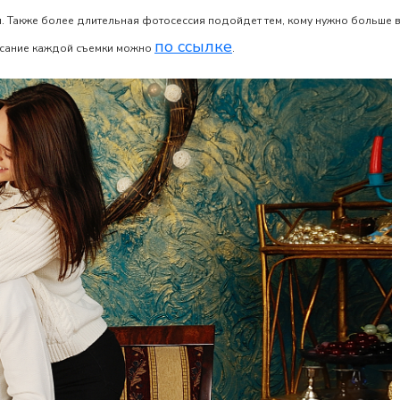
 Также более длительная фотосессия подойдет тем, кому нужно больше вр
по ссылке
сание каждой съемки можно
.