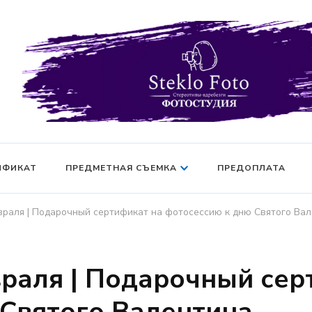
Фотосессия в студии СПб — Фотосессия в Санкт-Петерб
Фотостудия SF
манекен — Серт
ИФИКАТ
ПРЕДМЕТНАЯ СЪЕМКА
ПРЕДОПЛАТА
враля | Подарочный сертификат на фотосессию к дню Святого Ва
раля | Подарочный сер
 Святого Валентина