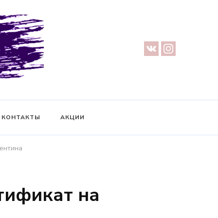
урге — Предметная съемка — Невидимый манекен — Прозрачный
ификат на фотосессию
КОНТАКТЫ
АКЦИИ
лентина
тификат на