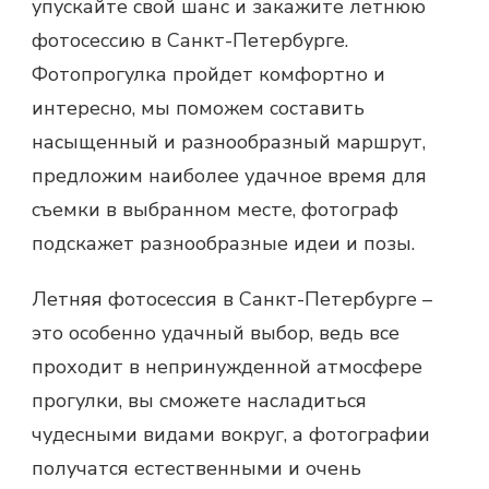
упускайте свой шанс и закажите летнюю
фотосессию в Санкт-Петербурге.
Фотопрогулка пройдет комфортно и
интересно, мы поможем составить
насыщенный и разнообразный маршрут,
предложим наиболее удачное время для
съемки в выбранном месте, фотограф
подскажет разнообразные идеи и позы.
Летняя фотосессия в Санкт-Петербурге –
это особенно удачный выбор, ведь все
проходит в непринужденной атмосфере
прогулки, вы сможете насладиться
чудесными видами вокруг, а фотографии
получатся естественными и очень