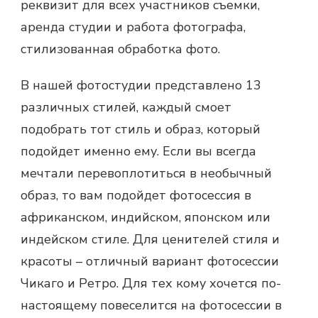
реквизит для всех участников съемки,
аренда студии и работа фотографа,
стилизованная обработка фото.
В нашей фотостудии представлено 13
различных стилей, каждый смоет
подобрать тот стиль и образ, который
подойдет именно ему. Если вы всегда
мечтали перевоплотиться в необычный
образ, то вам подойдет фотосессия в
африканском, индийском, японском или
индейском стиле. Для ценителей стиля и
красоты – отличный вариант фотосессии
Чикаго и Ретро. Для тех кому хочется по-
настоящему повеселится на фотосессии в