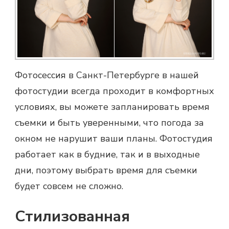
Фотосессия в Санкт-Петербурге в нашей
фотостудии всегда проходит в комфортных
условиях, вы можете запланировать время
съемки и быть уверенными, что погода за
окном не нарушит ваши планы. Фотостудия
работает как в будние, так и в выходные
дни, поэтому выбрать время для съемки
будет совсем не сложно.
Стилизованная