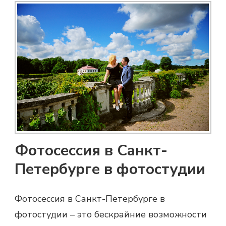
Фотосессия в Санкт-
Петербурге в фотостудии
Фотосессия в Санкт-Петербурге в
фотостудии – это бескрайние возможности