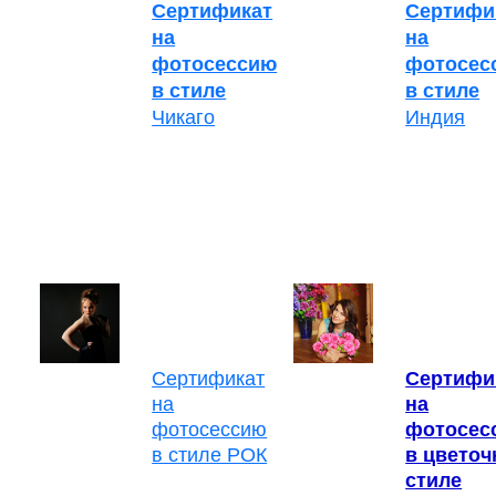
Сертификат
Сертифи
на
на
фотосессию
фотосес
в стиле
в стиле
Чикаго
Индия
Сертификат
Сертифи
на
на
фотосессию
фотосес
в стиле РОК
в цвето
стиле