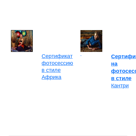
Сертификат
Сертифи
фотосессию
на
в стиле
фотосес
Африка
в стиле
Кантри