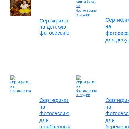
Сертифик
Cертификат
на
на детскую
фотосессию
фотосес
для деву
Сертификат
Сертифик
на
на
фотосессию
фотосес
для
для
влюбленных
беремен