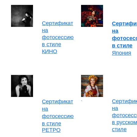
Сертификат
Сертифи
на
на
фотосессию
фотосес
в стиле
в стиле
КИНО
Япония
Сертифик
Сертификат
на
на
фотосес
фотосессию
в русско
в стиле
стиле
РЕТРО