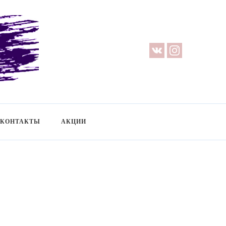
 Предметная съемка — Невидимый манекен — Прозрачный манекен —
 на фотосессию
КОНТАКТЫ
АКЦИИ