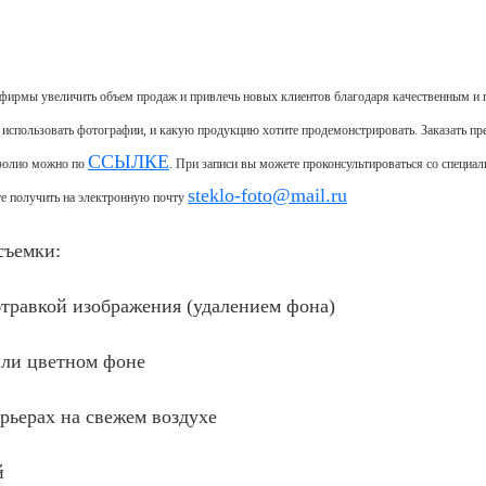
я фирмы увеличить объем продаж и привлечь новых клиентов благодаря качественным 
е использовать фотографии, и какую продукцию хотите продемонстрировать. Заказать
пр
ССЫЛКЕ
тфолио можно по
. При записи вы можете проконсультироваться со специал
steklo-foto@mail.ru
те получить на электронную почту
съемки
:
бтравкой изображения (удалением фона)
или цветном фоне
рьерах на свежем воздухе
й