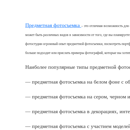
Предметная фотосъемка
– это отличная возможность дл
может быть различных видов в зависимости от того, где вы планирует
фотостудии огромный опыт
предметной фотосъемки
, посмотреть пор
больше подходит или прислать примеры фотографий, которые вы хоти
Наиболее популярные типы
предметной фото
—
предметная фотосъемка
на белом фоне с о
—
предметная
фотосъемка на сером, черном 
— предметная фотосъемка
в декорациях,
инте
—
предметная фотосъемка
с участием моделе