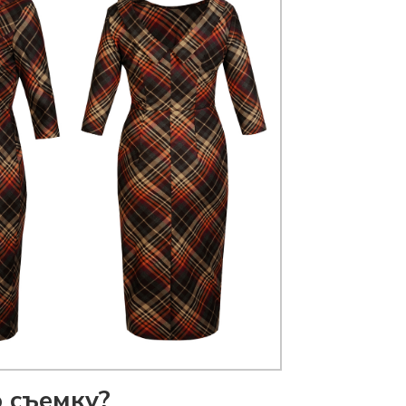
 съемку?