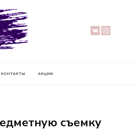
урге — Предметная съемка — Невидимый манекен — Прозрачный
ификат на фотосессию
КОНТАКТЫ
АКЦИИ
предметную съемку