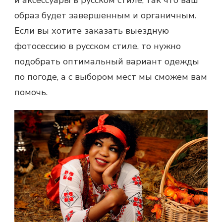
и аксессуары в русском стиле, так что ваш
образ будет завершенным и органичным.
Если вы хотите заказать выездную
фотосессию в русском стиле, то нужно
подобрать оптимальный вариант одежды
по погоде, а с выбором мест мы сможем вам
помочь.