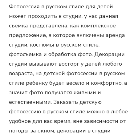
Фотосессия в русском стиле для детей
может проходить в студии, у нас данная
съемка представлена, как комплексное
предложение, в которое включены аренда
студии, костюмы в русском стиле,
фотосъемка и обработка фото. Декорации
студии вызывают восторг у детей любого
возраста, на детской фотосессии в русском
стиле ребенку будет весело и комфортно, а
значит фото получатся живыми и
естественными. Заказать детскую
фотосессию в русском стиле можно в любое
удобное для вас время, вне зависимости от
погоды за окном, декорации в студии