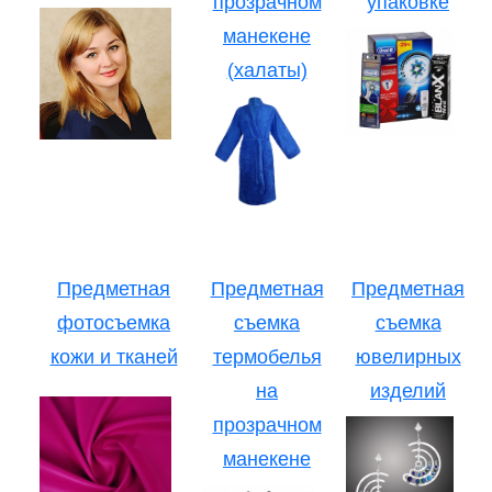
прозрачном
упаковке
манекене
(халаты)
Предметная
Предметная
Предметная
фотосъемка
съемка
съемка
кожи и тканей
термобелья
ювелирных
на
изделий
прозрачном
манекене