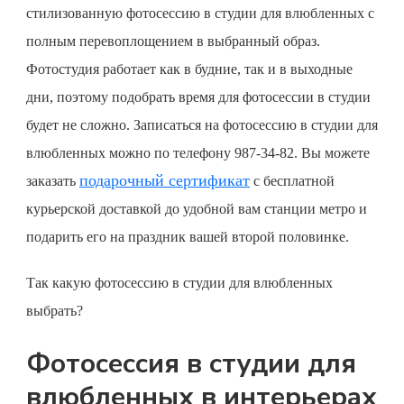
стилизованную
фотосессию в студии для влюбленных
с
полным перевоплощением в выбранный образ.
Фотостудия работает как в будние, так и в выходные
дни, поэтому подобрать время для
фотосессии в студии
будет не сложно. Записаться на
фотосессию в студии для
влюбленных
можно по телефону 987-34-82. Вы можете
подарочный сертификат
заказать
с бесплатной
курьерской доставкой до удобной вам станции метро и
подарить его на праздник вашей второй половинке.
Так какую
фотосессию в студии
для влюбленных
выбрать?
Фотосессия в студии для
влюбленных в интерьерах