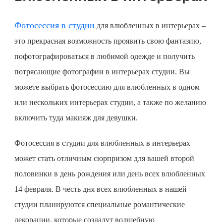
Фотосессия в студии
для влюбленных в интерьерах –
это прекрасная возможность проявить свою фантазию,
пофотографироваться в любимой одежде и получить
потрясающие фотографии в интерьерах студии. Вы
можете выбрать
фотосессию для влюбленных
в одном
или нескольких интерьерах студии, а также по желанию
включить туда макияж для девушки.
Фотосессия в студии для влюбленных
в интерьерах
может стать отличным сюрпризом для вашей второй
половинки в день рождения или день всех влюбленных
14 февраля. В честь дня всех влюбленных в нашей
студии планируются специальные романтические
декорации, которые создадут волшебную