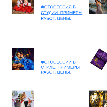
ФОТОСЕССИЯ В
СТУДИИ. ПРИМЕРЫ
РАБОТ. ЦЕНЫ.
ФОТОСЕССИИ В
СТИЛЕ. ПРИМЕРЫ
РАБОТ. ЦЕНЫ
.