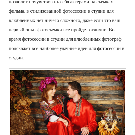
позволит почувствовать себя актерами на съемках
фильма, в стилизованной фотосессии в студии для
влюбленных нет ничего сложного, даже если это ваш
первый опыт фотосъемки все пройдет отлично. Во
время
фотосессии в студии для влюбленных
фотограф
подскажет все наиболее удачные идеи для
фотосессии в
студии.