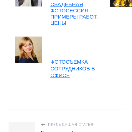
СВАДЕБНАЯ
ФОТОСЕССИЯ.
ПРИМЕРЫ РАБОТ.
ЦЕНЫ
ФОТОСЪЕМКА
СОТРУДНИКОВ В
ОФИСЕ
ПРЕДЫДУЩАЯ СТАТЬЯ