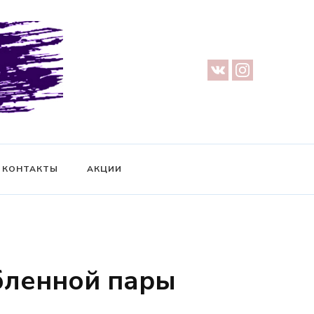
урге — Предметная съемка — Невидимый манекен — Прозрачный
ификат на фотосессию
КОНТАКТЫ
АКЦИИ
бленной пары