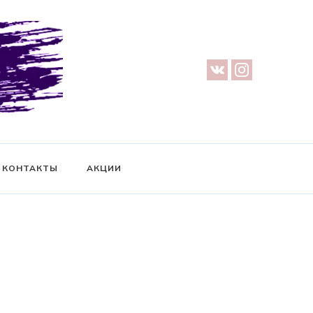
урге — Предметная съемка — Невидимый манекен — Прозрачный
ификат на фотосессию
КОНТАКТЫ
АКЦИИ