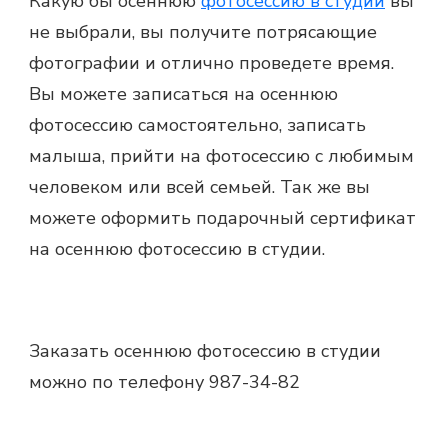
Какую бы
осеннюю
фотосессию в студии
вы
не выбрали, вы получите потрясающие
фотографии и отлично проведете время.
Вы можете записаться на
осеннюю
фотосессию
самостоятельно, записать
малыша, прийти на фотосессию с любимым
человеком или всей семьей. Так же вы
можете оформить подарочный сертификат
на
осеннюю фотосессию в студии
.
Заказать осеннюю фотосессию в студии
можно по телефону 987-34-82