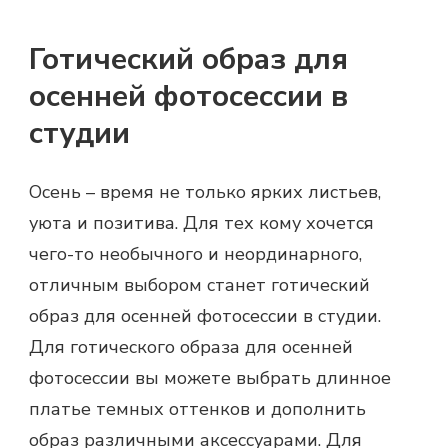
Готический образ для
осенней фотосессии в
студии
Осень – время не только ярких листьев,
уюта и позитива. Для тех кому хочется
чего-то необычного и неординарного,
отличным выбором станет готический
образ для
осенней фотосессии в студии
.
Для готического образа для осенней
фотосессии вы можете выбрать длинное
платье темных оттенков и дополнить
образ различными аксессуарами. Для