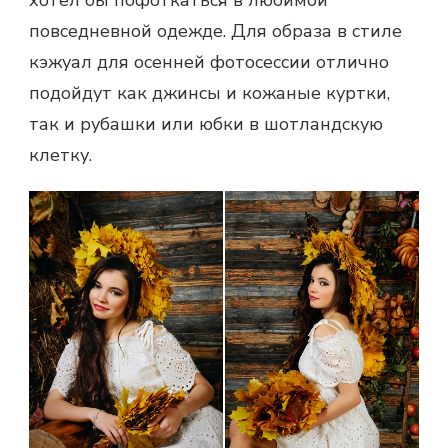
хотел бы пофоткаться в любимой
повседневной одежде. Для образа в стиле
кэжуал для осенней фотосессии отлично
подойдут как джинсы и кожаные куртки,
так и рубашки или юбки в шотландскую
клетку.