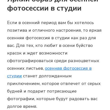
фотосессии в студии
Если в осенний период вам бы хотелось
позитива и отличного настроения, то яркая
осенняя фотосессия в студии
как раз для
вас. Для тех, кто любит в осени буйство
красок и ждет возможности
сфотографироваться среди разноцветных
осенних листьев,
осенняя фотосессия в
студии
станет долгожданным
приключением, которое отвлечет от серых
будней и подарит потрясающие
фотографии, которые будут радовать вас
долгое время.