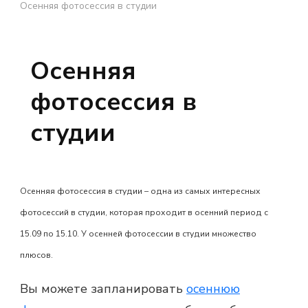
Осенняя фотосессия в студии
Осенняя
фотосессия в
студии
Осенняя фотосессия в студии
– одна из самых интересных
фотосессий в студии, которая проходит в осенний период с
15.09 по 15.10. У
осенней фотосессии
в студии множество
плюсов.
Вы можете запланировать
осеннюю