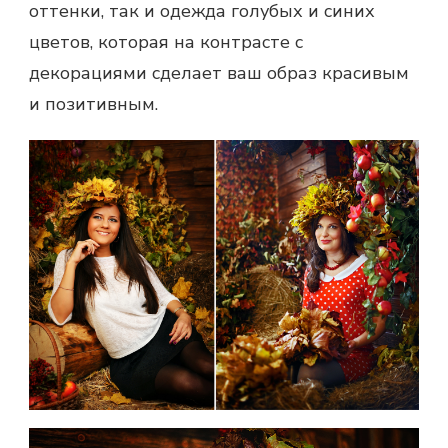
оттенки, так и одежда голубых и синих
цветов, которая на контрасте с
декорациями сделает ваш образ красивым
и позитивным.