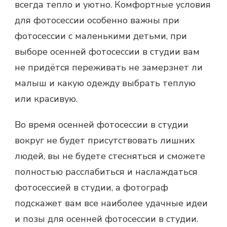
всегда тепло и уютно. Комфортные условия
для фотосессии особенно важны при
фотосессии с маленькими детьми, при
выборе осенней
фотосессии в студии
вам
не придётся переживать не замерзнет ли
малыш и какую одежду выбрать теплую
или красивую.
Во время
осенней фотосессии в студии
вокруг не будет присутствовать лишних
людей, вы не будете стесняться и сможете
полностью расслабиться и наслаждаться
фотосессией в студии, а фотограф
подскажет вам все наиболее удачные идеи
и позы для
осенней фотосессии в студии
.