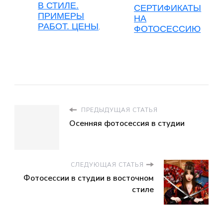
В СТИЛЕ.
СЕРТИФИКАТЫ
ПРИМЕРЫ
НА
РАБОТ. ЦЕНЫ
.
ФОТОСЕССИЮ
ПРЕДЫДУЩАЯ СТАТЬЯ
Осенняя фотосессия в студии
СЛЕДУЮЩАЯ СТАТЬЯ
Фотосессии в студии в восточном
стиле