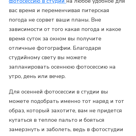
фотосессию
в студии
на любое удобное для
вас время и переменчивая питерская
погода не сорвет ваши планы. Вне
зависимости от того какая погода и какое
время суток за окном вы получите
отличные фотографии. Благодаря
студийному свету вы можете
запланировать
осеннюю фотосессию
на
утро, день или вечер.
Для
осенней фотосессии в студии
вы
можете подобрать именно тот наряд и тот
образ, который захотите, вам не придется
кутаться в теплое пальто и бояться
замерзнуть и заболеть, ведь в фотостудии