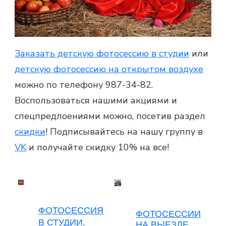
Заказать детскую фотосессию в студии
или
детскую фотосессию на открытом воздухе
можно по телефону 987-34-82.
Воспользоваться нашими акциями и
спецпредлоениями можно, посетив раздел
скидки
! Подписывайтесь на нашу группу в
VK
и получайте скидку 10% на все!
ФОТОСЕССИЯ
ФОТОСЕССИИ
В СТУДИИ.
НА ВЫЕЗДЕ.