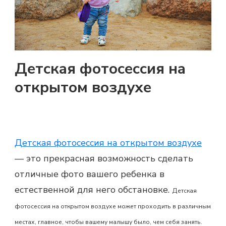
Детская фотосессия на
открытом воздухе
Детская фотосессия на открытом воздухе
— это прекрасная возможность сделать
отличные фото вашего ребенка в
естественной для него обстановке.
Детская
фотосессия
на открытом воздухе может проходить в различным
местах, главное, чтобы вашему малышу было, чем себя занять.