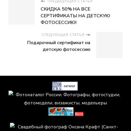
ПРЕДЫДУЩАЯ СТАТЬЯ
СКИДКА 50% НА ВСЕ
СЕРТИФИКАТЫ НА ДЕТСКУЮ
ФОТОСЕССИЮ!
СЛЕДУЮЩАЯ СТАТЬЯ
Подарочный сертификат на
детскую фотосессию
Фото