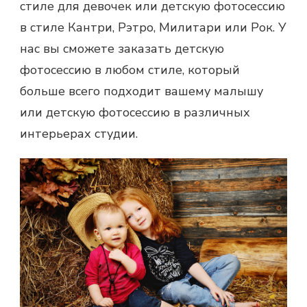
стиле для девочек или
детскую фотосессию
в стиле Кантри, Рэтро, Милитари или Рок. У
нас вы сможете
заказать детскую
фотосессию
в любом стиле, который
больше всего подходит вашему малышу
или
детскую фотосессию
в различных
интерьерах студии.