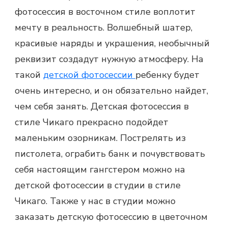
фотосессия
в восточном стиле воплотит
мечту в реальность. Волшебный шатер,
красивые наряды и украшения, необычный
реквизит создадут нужную атмосферу. На
такой
детской фотосессии
ребенку будет
очень интересно, и он обязательно найдет,
чем себя занять.
Детская фотосессия
в
стиле Чикаго прекрасно подойдет
маленьким озорникам. Пострелять из
пистолета, ограбить банк и почувствовать
себя настоящим гангстером можно на
детской фотосессии в студии
в стиле
Чикаго. Также у нас в студии можно
заказать детскую фотосессию
в цветочном