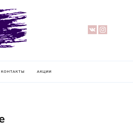
урге — Предметная съемка — Невидимый манекен — Прозрачный
ификат на фотосессию
КОНТАКТЫ
АКЦИИ
е