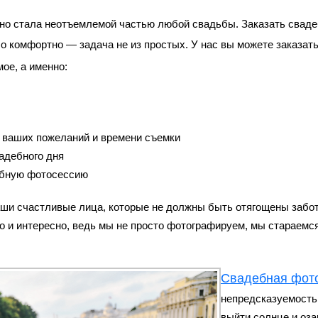
но стала неотъемлемой частью любой свадьбы. Заказать
сваде
о комфортно — задача не из простых. У нас вы можете заказат
ое, а именно:
 ваших пожеланий и времени съемки
адебного дня
бную фотосессию
аши счастливые лица, которые не должны быть отягощены забот
о и интересно, ведь мы не просто фотографируем, мы стараемс
Свадебная фото
непредсказуемость
выйти солнце и озар