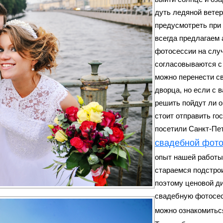
дуть ледяной ветер
предусмотреть при
всегда предлагаем
фотосессии
на слу
согласовываются с 
можно перенести
с
дворца, но если с 
решить пойдут ли о
стоит отправить го
посетили Санкт-Пе
свадебной фото
опыт нашей работы
стараемся подстро
поэтому ценовой д
свадебную фотосе
можно ознакомитьс