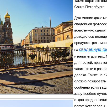
Также обратите вн
Санкт-Петербурге.
Для многих даже м
свадебной фотосе
всего нужно сделат
доводилось планиро
предусмотреть мно
свадебную ф
на
и напитки для них.
для гостей, при эт
часик гости в разга
далеко. Также не л
сложно позировать н
особенно если ва
жару вообще лучше
отдав предпочтение
берут бутерброды, 