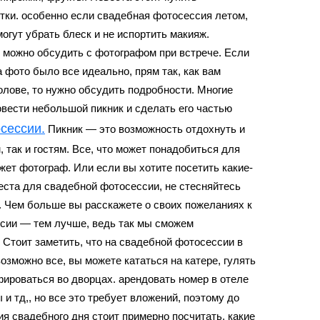
ки. особенно если
свадебная фотосессия
летом,
могут убрать блеск и не испортить макияж.
можно обсудить с фотографом при встрече. Если
а фото было все идеально, прям так, как вам
олове, то нужно обсудить подробности. Многие
вести небольшой пикник и сделать его частью
сессии
.
Пикник — это возможность отдохнуть и
, так и гостям. Все, что может понадобиться для
жет фотограф. Или если вы хотите посетить какие-
еста для
свадебной фотосессии
, не стесняйтесь
. Чем больше вы расскажете о своих пожеланиях к
сии
— тем лучше, ведь так мы сможем
 Стоит заметить, что на
свадебной фотосессии в
возможно все, вы можете кататься на катере, гулять
ироваться во дворцах. арендовать номер в отеле
 и тд,, но все это требует вложений, поэтому до
я свадебного дня стоит примерно посчитать, какие