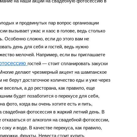
имание на наши акции на
свадебную фотосессию в
олодых и продвинутых пар вопрос организации
ссии
вызывает ужас и хаос в голове, ведь столько
ь. Особенно сложно, если до этого вам не
вать день для себя и гостей, ведь нужно
жество мелочей. Например, если вы приглашаете
отосессию
гостей — стоит спланировать закуски
 Многие делают чрезмерный акцент на шампанское
ом не берут достаточное количество еды и уже через
ре веселья, а до ресторана, как правило, еще
ишним будет позаботится о перекусе для себя,
а фото, когда вы очень хотите есть и пить,
ша
свадебная фотосессия
в жаркий летний день. В
 отказаться от алкоголя на
свадебной фотосессии
,
 соку и воде. В качестве перекуса, как правило,
пирожки, фрукты. Невеста стоит купить