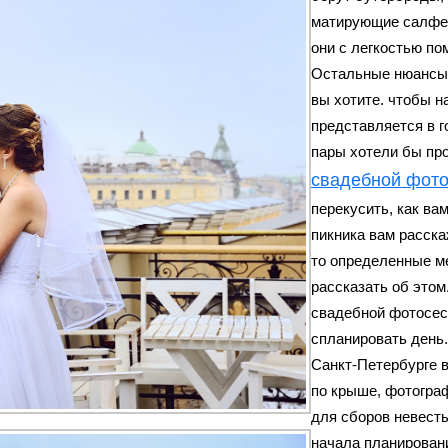
матирующие салфет
они с легкостью по
Остальные нюансы 
вы хотите. чтобы н
представляется в г
пары хотели бы про
свадебной фото
перекусить, как вам
пикника вам расска
то определенные м
рассказать об этом
свадебной фотосес
спланировать день.
Санкт-Петербурге
по крыше, фотограф
для сборов невесты
начала планировани